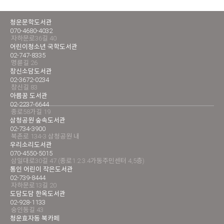
청운문학도서관
070-4680-4032
자하문로36길 40
어린이청소년 국학도서관
02-747-8335
명륜길 26
창신소담도서관
02-3672-0234
창신길 83
아름꿈 도서관
02-2237-6644
종로58가길 19
삼청공원 숲속도서관
02-734-3900
북촌로 134-3 삼청공원 내
우리소리도서관
070-4550-5015
삼일대로30길 47 (종로1.2.3.4가동주민센터 4,5층)
통인 어린이 작은도서관
02-739-8444
자하문로13길 20
도담도담 한옥도서관
02-928-1133
숭인동길 43
청운효자동 북카페