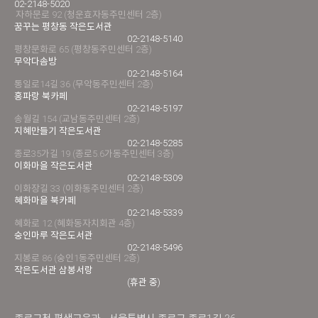
02-2148-5020
자하문로 92 (청운효자동주민센터 2층)
꿈꾸는 평창동 작은도서관
02-2148-5140
평창문화로 65 (평창동주민센터 2층)
무악다솜방
02-2148-5164
통일로14길 36 (무악동주민센터 2층)
홍파랑 북카페
02-2148-5197
송월길 154 (교남동주민센터 2층)
지혜만들기 작은도서관
02-2148-5285
종로35가길 19 (종로5.6가동주민센터 3층)
이화마을 작은도서관
02-2148-5309
이화장길 33 (이화동주민센터 2층)
혜화마을 북카페
02-2148-5339
혜화로 12 (혜화동자치회관 4층)
숭인마루 작은도서관
02-2148-5496
지봉로 86 (숭인1동주민센터 2층)
작은도서관 삼봉서랑
(휴관 중)