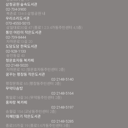
삼청공원 숲속도서관
02-734-3900
북촌로 134-3 삼청공원 내
우리소리도서관
070-4550-5015
삼일대로30길 47 (종로1.2.3.4가동주민센터 4,5층)
통인 어린이 작은도서관
02-739-8444
자하문로13길 20
도담도담 한옥도서관
02-928-1133
숭인동길 43
청운효자동 북카페
02-2148-5020
자하문로 92 (청운효자동주민센터 2층)
꿈꾸는 평창동 작은도서관
02-2148-5140
평창문화로 65 (평창동주민센터 2층)
무악다솜방
02-2148-5164
통일로14길 36 (무악동주민센터 2층)
홍파랑 북카페
02-2148-5197
송월길 154 (교남동주민센터 2층)
지혜만들기 작은도서관
02-2148-5285
종로35가길 19 (종로5.6가동주민센터 3층)