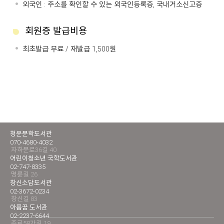
외국인 : 주소를 확인할 수 있는 외국인등록증, 국내거소신고증
회원증 발급비용
최초발급 무료 / 재발급 1,500원
청운문학도서관
070-4680-4032
자하문로36길 40
어린이청소년 국학도서관
02-747-8335
명륜길 26
창신소담도서관
02-3672-0234
창신길 83
아름꿈 도서관
02-2237-6644
종로58가길 19