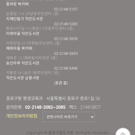
홍파랑 북카페
02-2148-5197
송월길 154 (교남동주민센터 2층)
지혜만들기 작은도서관
02-2148-5285
종로35가길 19 (종로5.6가동주민센터 3층)
이화마을 작은도서관
02-2148-5309
이화장길 33 (이화동주민센터 2층)
혜화마을 북카페
02-2148-5339
혜화로 12 (혜화동자치회관 4층)
숭인마루 작은도서관
02-2148-5496
지봉로 86 (숭인1동주민센터 2층)
작은도서관 삼봉서랑
(휴관 중)
종로구청 평생교육과
서울특별시 종로구 종로1길 36
문의전화 :
02-2148-2082~2085
팩스 : 2148-5877
개인정보처리방침
Copyright © 종로구립도서관. All Rights Reserved.