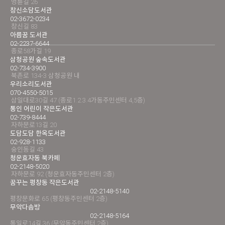
명륜길 26
창신소담도서관
02-3672-0234
창신길 83
아름꿈 도서관
02-2237-6644
종로58가길 19
삼청공원 숲속도서관
02-734-3900
북촌로 134-3 삼청공원 내
우리소리도서관
070-4550-5015
삼일대로30길 47 (종로1.2.3.4가동주민센터 4,5층)
통인 어린이 작은도서관
02-739-8444
자하문로13길 20
도담도담 한옥도서관
02-928-1133
숭인동길 43
청운효자동 북카페
02-2148-5020
자하문로 92 (청운효자동주민센터 2층)
꿈꾸는 평창동 작은도서관
02-2148-5140
평창문화로 65 (평창동주민센터 2층)
무악다솜방
02-2148-5164
통일로14길 36 (무악동주민센터 2층)