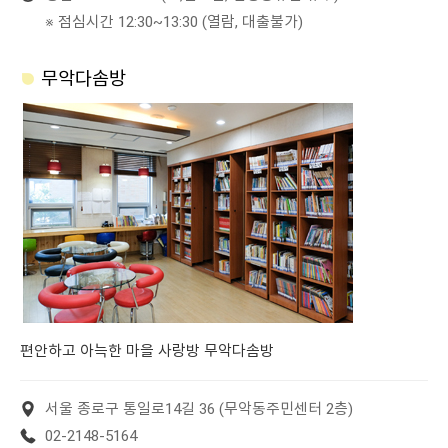
※ 점심시간 12:30~13:30 (열람, 대출불가)
무악다솜방
편안하고 아늑한 마을 사랑방 무악다솜방
서울 종로구 통일로14길 36 (무악동주민센터 2층)
02-2148-5164