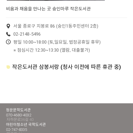
비움과 채움을 만나는 곳 숭인마루 작은도서관
서울 종로구 지봉로 86 (숭인1동주민센터 2층)
02-2148-5496
평일 10:00~18:00 (토,일요일, 법정공휴일 휴무)
※ 점심시간 12:30~13:30 (열람, 대출불가)
작은도서관 삼봉서랑 (청사 이전에 따른 휴관 중)
청운문학도서관
070-4680-4032
자하문로36길 40
어린이청소년 국학도서관
02-747-8335