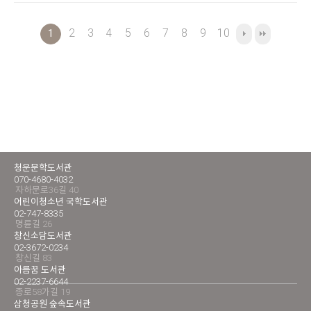
2
3
4
5
6
7
8
9
10
1
청운문학도서관
070-4680-4032
자하문로36길 40
어린이청소년 국학도서관
02-747-8335
명륜길 26
창신소담도서관
02-3672-0234
창신길 83
아름꿈 도서관
02-2237-6644
종로58가길 19
삼청공원 숲속도서관