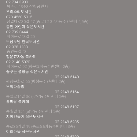
02-734-3900
북촌로 134-3 삼청공원 내
우리소리도서관
070-4550-5015
삼일대로30길 47 (종로1.2.3.4가동주민센터 4,5층)
통인 어린이 작은도서관
02-739-8444
자하문로13길 20
도담도담 한옥도서관
02-928-1133
숭인동길 43
청운효자동 북카페
02-2148-5020
자하문로 92 (청운효자동주민센터 2층)
꿈꾸는 평창동 작은도서관
02-2148-5140
평창문화로 65 (평창동주민센터 2층)
무악다솜방
02-2148-5164
통일로14길 36 (무악동주민센터 2층)
홍파랑 북카페
02-2148-5197
송월길 154 (교남동주민센터 2층)
지혜만들기 작은도서관
02-2148-5285
종로35가길 19 (종로5.6가동주민센터 3층)
이화마을 작은도서관
02-2148-5309