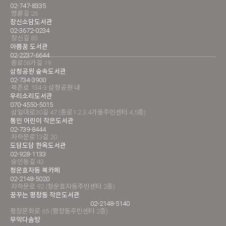
02-747-8335
명륜길 26
창신소담도서관
02-3672-0234
창신길 83
아름꿈 도서관
02-2237-6644
종로58가길 19
삼청공원 숲속도서관
02-734-3900
북촌로 134-3 삼청공원 내
우리소리도서관
070-4550-5015
삼일대로30길 47 (종로1.2.3.4가동주민센터 4,5층)
통인 어린이 작은도서관
02-739-8444
자하문로13길 20
도담도담 한옥도서관
02-928-1133
숭인동길 43
청운효자동 북카페
02-2148-5020
자하문로 92 (청운효자동주민센터 2층)
꿈꾸는 평창동 작은도서관
02-2148-5140
평창문화로 65 (평창동주민센터 2층)
무악다솜방