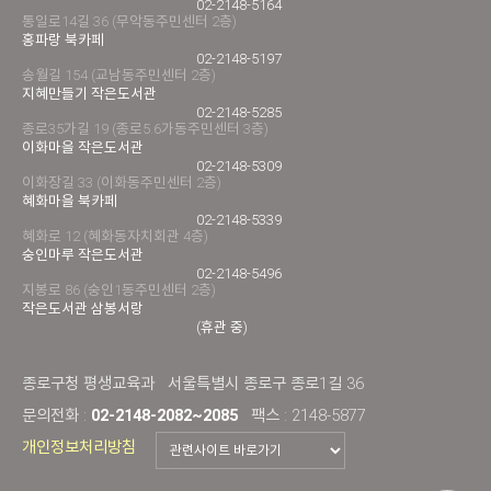
02-2148-5164
통일로14길 36 (무악동주민센터 2층)
홍파랑 북카페
02-2148-5197
송월길 154 (교남동주민센터 2층)
지혜만들기 작은도서관
02-2148-5285
종로35가길 19 (종로5.6가동주민센터 3층)
이화마을 작은도서관
02-2148-5309
이화장길 33 (이화동주민센터 2층)
혜화마을 북카페
02-2148-5339
혜화로 12 (혜화동자치회관 4층)
숭인마루 작은도서관
02-2148-5496
지봉로 86 (숭인1동주민센터 2층)
작은도서관 삼봉서랑
(휴관 중)
종로구청 평생교육과
서울특별시 종로구 종로1길 36
문의전화 :
02-2148-2082~2085
팩스 : 2148-5877
개인정보처리방침