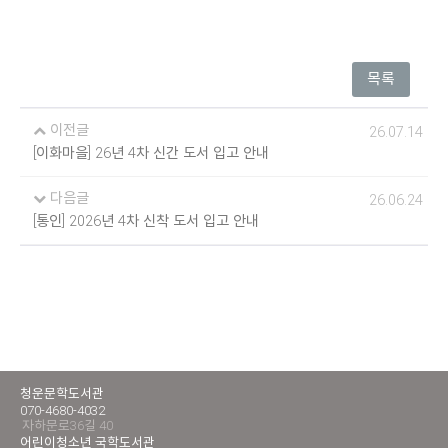
목록
이전글
26.07.14
[이화마을] 26년 4차 신간 도서 입고 안내
다음글
26.06.24
[통인] 2026년 4차 신착 도서 입고 안내
청운문학도서관
070-4680-4032
자하문로36길 40
어린이청소년 국학도서관