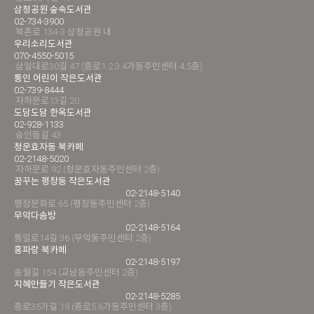
삼청공원 숲속도서관
02-734-3900
북촌로 134-3 삼청공원 내
우리소리도서관
070-4550-5015
삼일대로30길 47 (종로1.2.3.4가동주민센터 4,5층)
통인 어린이 작은도서관
02-739-8444
자하문로13길 20
도담도담 한옥도서관
02-928-1133
숭인동길 43
청운효자동 북카페
02-2148-5020
자하문로 92 (청운효자동주민센터 2층)
꿈꾸는 평창동 작은도서관
02-2148-5140
평창문화로 65 (평창동주민센터 2층)
무악다솜방
02-2148-5164
통일로14길 36 (무악동주민센터 2층)
홍파랑 북카페
02-2148-5197
송월길 154 (교남동주민센터 2층)
지혜만들기 작은도서관
02-2148-5285
종로35가길 19 (종로5.6가동주민센터 3층)