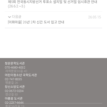
제9회 전국동시지방선거 투표소 설치일 및 선거일 임시휴관 안내
(26.6.2.~3.)
다음글
26.05.15
[이화마을] 26년 2차 신간 도서 입고 안내
청운문학도서관
070-4680-4032
자하문로36길 40
어린이청소년 국학도서관
02-747-8335
명륜길 26
창신소담도서관
02-3672-0234
창신길 83
아름꿈 도서관
02-2237-6644
종로58가길 19