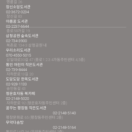
명륜길 26
창신소담도서관
02-3672-0234
창신길 83
아름꿈 도서관
02-2237-6644
종로58가길 19
삼청공원 숲속도서관
02-734-3900
북촌로 134-3 삼청공원 내
우리소리도서관
070-4550-5015
삼일대로30길 47 (종로1.2.3.4가동주민센터 4,5층)
통인 어린이 작은도서관
02-739-8444
자하문로13길 20
도담도담 한옥도서관
02-928-1133
숭인동길 43
청운효자동 북카페
02-2148-5020
자하문로 92 (청운효자동주민센터 2층)
꿈꾸는 평창동 작은도서관
02-2148-5140
평창문화로 65 (평창동주민센터 2층)
무악다솜방
02-2148-5164
통일로14길 36 (무악동주민센터 2층)