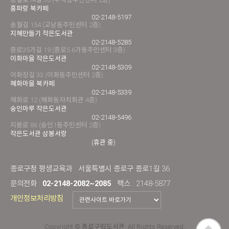
홍파랑 북카페
02-2148-5197
송월길 154 (교남동주민센터 2층)
지혜만들기 작은도서관
02-2148-5285
종로35가길 19 (종로5.6가동주민센터 3층)
이화마을 작은도서관
02-2148-5309
이화장길 33 (이화동주민센터 2층)
혜화마을 북카페
02-2148-5339
혜화로 12 (혜화동자치회관 4층)
숭인마루 작은도서관
02-2148-5496
지봉로 86 (숭인1동주민센터 2층)
작은도서관 삼봉서랑
(휴관 중)
종로구청 평생교육과
서울특별시 종로구 종로1길 36
문의전화 :
02-2148-2082~2085
팩스 : 2148-5877
개인정보처리방침
Copyright © 종로구립도서관. All Rights Reserved.