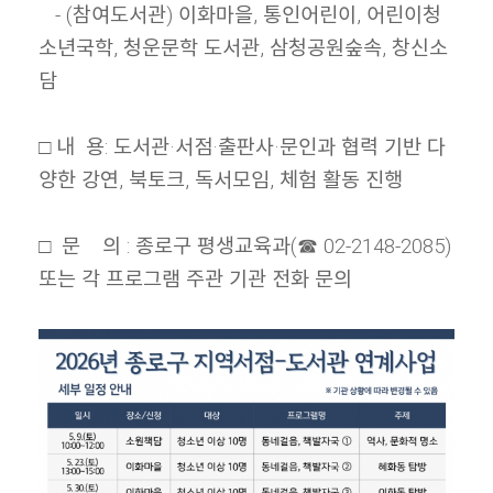
- (참여도서관) 이화마을, 통인어린이, 어린이청
소년국학, 청운문학 도서관, 삼청공원숲속, 창신소
담
□ 내 용: 도서관·서점·출판사·문인과 협력 기반 다
양한 강연, 북토크, 독서모임, 체험 활동 진행
□ 문 의 : 종로구 평생교육과(☎ 02-2148-2085)
또는 각 프로그램 주관 기관 전화 문의