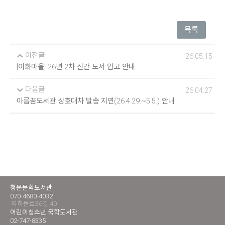
목록
이전글
26.05.15
[이화마을] 26년 2차 신간 도서 입고 안내
다음글
26.04.27
아름꿈도서관 상호대차 발송 지연(26.4.29.~5.5.) 안내
청운문학도서관
070-4680-4032
자하문로36길 40
어린이청소년 국학도서관
02-747-8335