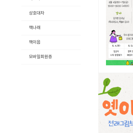
상호대차
책나래
책이음
모바일회원증