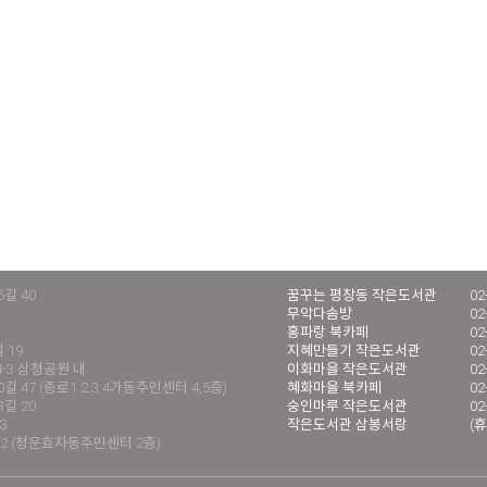
길 40
꿈꾸는 평창동 작은도서관
02
무악다솜방
02
홍파랑 북카페
02
 19
지혜만들기 작은도서관
02
4-3 삼청공원 내
이화마을 작은도서관
02
 47 (종로1.2.3.4가동주민센터 4,5층)
혜화마을 북카페
02
길 20
숭인마루 작은도서관
02
3
작은도서관 삼봉서랑
(휴
2 (청운효자동주민센터 2층)