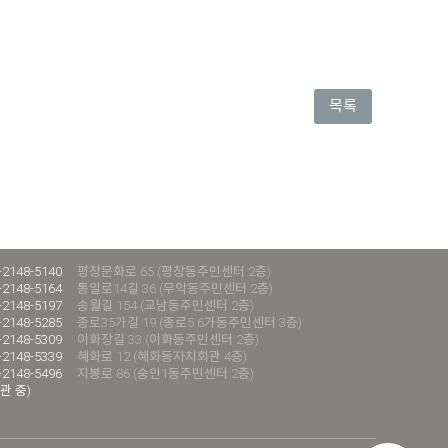
목록
-2148-5140
평창문화로 65 (평창동주민센터 2층)
-2148-5164
통일로14길 36 (무악동주민센터 2층)
-2148-5197
송월길 154 (교남동주민센터 2층)
-2148-5285
종로35가길 19 (종로5.6가동주민센터 3층)
-2148-5309
이화장길 33 (이화동주민센터 2층)
-2148-5339
혜화로 12 (혜화동자치회관 4층)
-2148-5496
지봉로 86 (숭인1동주민센터 2층)
관 중)