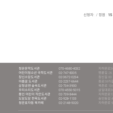
신청자 :
/
정원 :
15
청운문학도서관
070-4680-4032
자하문로36
어린이청소년 국학도서관
02-747-8335
명륜길 26
창신소담도서관
02-3672-0234
창신길 83
아름꿈 도서관
02-2237-6644
종로58가길
삼청공원 숲속도서관
02-734-3900
북촌로 13
우리소리도서관
070-4550-5015
삼일대로30길
통인 어린이 작은도서관
02-739-8444
자하문로13
도담도담 한옥도서관
02-928-1133
숭인동길 4
청운효자동 북카페
02-2148-5020
자하문로 9