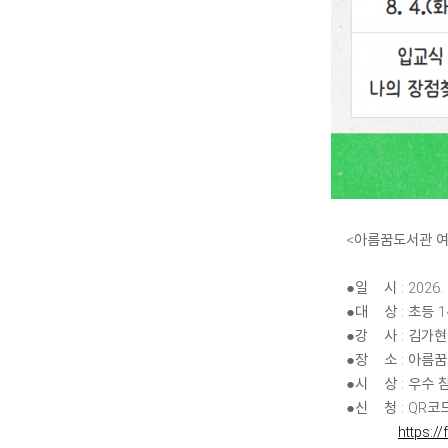
<아름꿈도서관 여
●일 시 : 2026. 8
●대 상 : 초등 
●강 사 : 김가현
●장 소 : 아름
●시 상 : 우수
●신 청 : QR코
https:/