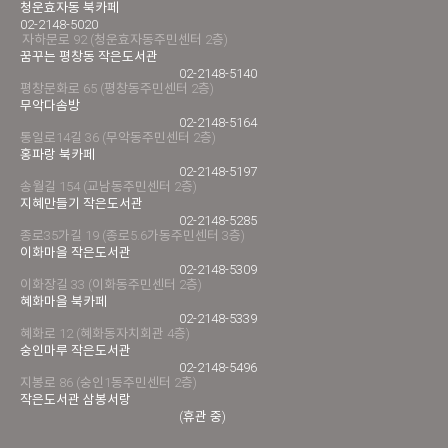
청운효자동 북카페
02-2148-5020
자하문로 92 (청운효자동주민센터 2층)
꿈꾸는 평창동 작은도서관
02-2148-5140
평창문화로 65 (평창동주민센터 2층)
무악다솜방
02-2148-5164
통일로14길 36 (무악동주민센터 2층)
홍파랑 북카페
02-2148-5197
송월길 154 (교남동주민센터 2층)
지혜만들기 작은도서관
02-2148-5285
종로35가길 19 (종로5.6가동주민센터 3층)
이화마을 작은도서관
02-2148-5309
이화장길 33 (이화동주민센터 2층)
혜화마을 북카페
02-2148-5339
혜화로 12 (혜화동자치회관 4층)
숭인마루 작은도서관
02-2148-5496
지봉로 86 (숭인1동주민센터 2층)
작은도서관 삼봉서랑
(휴관 중)