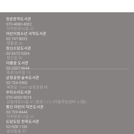
청운문학도서관
070-4680-4032
자하문로36길 40
어린이청소년 국학도서관
02-747-8335
명륜길 26
창신소담도서관
02-3672-0234
창신길 83
아름꿈 도서관
02-2237-6644
종로58가길 19
삼청공원 숲속도서관
02-734-3900
북촌로 134-3 삼청공원 내
우리소리도서관
070-4550-5015
삼일대로30길 47 (종로1.2.3.4가동주민센터 4,5층)
통인 어린이 작은도서관
02-739-8444
자하문로13길 20
도담도담 한옥도서관
02-928-1133
숭인동길 43