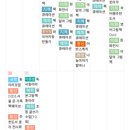
큐레이션
로미각
책
이화
원
이화
이
혜화
북
이화
국
지혜
북
화전시
달의 그림
큐레이션
어쌤추천
큐레이션
이화
책
이
도서
혜화
북
지혜
달의 그림
북
이화
영
큐레이션
책
큐레이션
어그림책
홍파랑
지혜
와
북
혜화
북
Quiz
이어키링
큐레이션
큐레이션
이화
원
만들기
혜화
북
창신
어
화전시
큐레이션
반스케치
이화
이
평창
나
달의 그림
눔이야기
책
할머니
30
31
국학
아름꿈
동
독
서동아리
아리모집
혜화
통인
일
본그림책
2026 서
동아리
울 온 가족
혜화
북웨이브
초
...
등 글쓰기
통인
추
수업(10
회)
천도서 표
지 전시회
통인