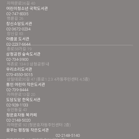
자하문로36길 40
어린이청소년 국학도서관
02-747-8335
명륜길 26
창신소담도서관
02-3672-0234
창신길 83
아름꿈 도서관
02-2237-6644
종로58가길 19
삼청공원 숲속도서관
02-734-3900
북촌로 134-3 삼청공원 내
우리소리도서관
070-4550-5015
삼일대로30길 47 (종로1.2.3.4가동주민센터 4,5층)
통인 어린이 작은도서관
02-739-8444
자하문로13길 20
도담도담 한옥도서관
02-928-1133
숭인동길 43
청운효자동 북카페
02-2148-5020
자하문로 92 (청운효자동주민센터 2층)
꿈꾸는 평창동 작은도서관
02-2148-5140