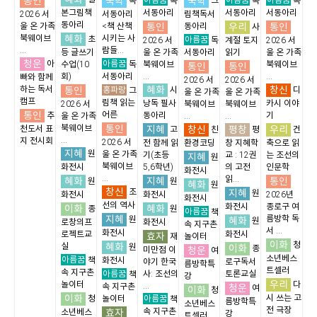
통인
국학
국학
독
독
그
독
독
본그림책
서동아리
서동아리
서동아리
2026 서
서동아리
림책독서
동아리
통인
우리
통인
울 온 가족
<책 산책
동아리
사
혜화
북웨이브
시키는 사
초
아름꿈
2026 서
독
계절 토지
2026 서
...
람들...
등 글쓰기
울 온 가족
서동아리
읽기
울 온 가족
청운
아름꿈
아
수업(10
독
북웨이브
북웨이브
통인
통인
회)
서동아리
...
...
빠와 함께
2026 서
2026 서
혜화
창신
하는 독서
통인
홍파랑
시
디
그
울 온 가족
울 온 가족
캠프
림책 읽는
낭독 필사
카시 이야
2026 서
북웨이브
북웨이브
통인
어른
추
동아리
기
울 온 가족
...
...
통인
북웨이브
지혜
창신
평창
우리
천도서 표
고
친
평
건
...
지 전시회
2026 서
전 함께 읽
환경코딩
창 지혜학
축으로 읽
지혜
원
울 온 가족
기(초등
교 : 12권
는 조선의
지혜
원
북웨이브
화전시
5,6학년)
의 고전
인문학
화전시
...
읽...
혜화
지혜
통인
원
원
혜화
원
창신
조
지혜
원
화전시
화전시
2026년
화전시
선의 역사
화전시
종로구 여
이화
혜화
종
원
아름꿈
책
지혜
름방학 독
원
혜화
원
로창의프
화전시
속 지구촌
서 ...
화전시
로젝트교
화전시
효자
재
놀이터
이화
청
혜화
실
원
이화
종
청운
미만점 이
여
소년베스
아름꿈
책
화전시
야기 한국
로구독서
름방학특
트셀러
속 지구촌
아름꿈
사: 조선의
토론교실
책
강
우리
놀이터
다
...
속 지구촌
청운
여
이화
청
이화
아름꿈
시 쓰는 고
청
놀이터
책
름방학특
소년베스
전 극장
효자
속 지구촌
소년베스
강
트셀러