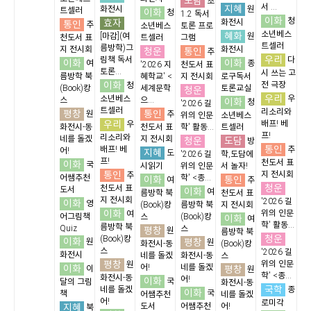
도담
초
서 ...
지혜
화전시
원
트셀러
이화
청
1.2 독서
이화
청
효자
화전시
통인
추
소년베스
토론 프로
소년베스
혜화
[마감](여
원
천도서 표
트셀러
그램
트셀러
름방학)그
지 전시회
화전시
청운
통인
추
우리
림책 독서
다
이화
이화
여
종
'2026 지
천도서 표
토론...
시 쓰는 고
름방학 북
혜학교' <
지 전시회
로구독서
이화
전 극장
청
(Book)캉
세계문학
토론교실
청운
우리
소년베스
우
스
으...
이화
청
'2026 길
트셀러
리소리와
평창
통인
원
추
위의 인문
소년베스
우리
배프! 베
우
화전시-동
천도서 표
학' 활동...
트셀러
프!
리소리와
네를 돌겠
지 전시회
청운
도담
방
통인
배프! 베
추
어!
지혜
도
'2026 길
학,도담에
프!
천도서 표
이화
국
시읽기
위의 인문
서 놀자!
통인
지 전시회
추
어쌤추천
학' <종...
이화
통인
여
추
청운
천도서 표
도서
이화
여
름방학 북
천도서 표
지 전시회
'2026 길
이화
영
(Book)캉
름방학 북
지 전시회
이화
위의 인문
여
어그림책
스
(Book)캉
이화
여
학' 활동...
름방학 북
Quiz
스
평창
원
름방학 북
청운
(Book)캉
이화
평창
원
원
화전시-동
(Book)캉
스
'2026 길
화전시
네를 돌겠
화전시-동
스
평창
위의 인문
원
이화
어!
네를 돌겠
평창
이
원
학' <종...
화전시-동
어!
이화
국
달의 그림
화전시-동
국학
네를 돌겠
종
이화
국
책
어쌤추천
네를 돌겠
어!
로미각
지혜
도서
어쌤추천
어!
북