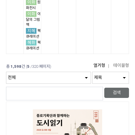
이화
원
화전시
이화
이
달의 그림
책
지혜
북
큐레이션
혜화
북
큐레이션
총
1,598
건
(
5
/320 페이지)