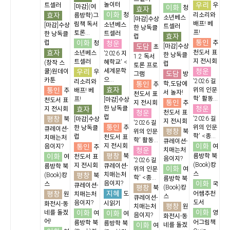
우리
놀이터
트셀러
우
[마감](여
이화
청
효자
이화
효자
청
리소리와
름방학)그
소년베스
[마감]수상
배프! 베
림책 독서
소년베스
[마감]수상
트셀러
한 낭독클
프!
토론...
트셀러
한 낭독클
효자
럽
통인
이화
럽
청운
추
청
도담
[마감]수상
초
효자
천도서 표
소년베스
'2026 지
한 낭독클
1.2 독서
지 전시회
트셀러
혜학교' <
(창작 스
럽
토론 프로
청운
우리
세계문학
쿨)원데이
우
도담
그램
방
으...
카툰
'2026 길
리소리와
통인
학,도담에
추
효자
통인
위의 인문
추
배프! 베
서 놀자!
천도서 표
학' 활동...
프!
[마감]수상
천도서 표
통인
지 전시회
추
청운
효자
한 낭독클
지 전시회
청운
천도서 표
럽
평창
'2026 길
북
[마감]수상
지 전시회
'2026 길
통인
추
위의 인문
한 낭독클
큐레이션-
평창
위의 인문
북
학' <종...
럽
천도서 표
치매는처
학' 활동...
큐레이션-
이화
통인
지 전시회
음이지?
여
추
청운
치매는처
평창
이화
북
름방학 북
여
천도서 표
음이지?
'2026 길
(Book)캉
지 전시회
큐레이션-
름방학 북
이화
위의 인문
여
스
평창
치매는처
(Book)캉
북
학' <종...
름방학 북
이화
음이지?
스
국
큐레이션-
평창
(Book)캉
북
지혜
평창
도
어쌤추천
원
치매는처
스
큐레이션-
도서
음이지?
시읽기
화전시-동
평창
치매는처
원
이화
이화
네를 돌겠
이화
영
여
여
음이지?
화전시-동
어!
어그림책
름방학 북
름방학 북
이화
네를 돌겠
여