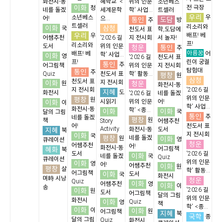
화전시-동
혜학교' <
위의 인문
소년베스
이화
전 극장
청
네를 돌겠
세계문학
학' 사업...
트셀러
우리
소년베스
우
어!
으...
통인
도담
추
방
트셀러
리소리와
이화
삼청
국
천도서 표
학,도담에
우리
배프! 베
우
어쌤추천
'2026 길
지 전시회
서 놀자!
프!
리소리와
도서
위의 인문
청운
통인
추
아름꿈
배프! 베
어
학' 사업...
이화
영
'2026 길
천도서 표
프!
린이 궁궐
통인
추
어그림책
위의 인문
지 전시회
탐험대
통인
추
Quiz
천도서 표
학' 활동...
평창
원
삼청
천도서 표
이화
지 전시회
청운
원
화전시-동
지 전시회
'2026 길
지혜
도
화전시
'2026 길
네를 돌겠
위의 인문
평창
원
이화
시읽기
위의 인문
어!
이
학' 사업...
화전시-동
학' <종...
이화
이화
국
달의 그림
통인
추
네를 돌겠
평창
원
책
Story
어쌤추천
어!
천도서 표
Activity
지혜
화전시-동
도서
북
지 전시회
이화
국
평창
네를 돌겠
원
이화
영
큐레이션
청운
어쌤추천
어!
화전시-동
혜화
어그림책
북
도서
'2026 길
이화
네를 돌겠
국
Quiz
큐레이션
위의 인문
이화
영
어!
어쌤추천
이화
원
평창
살
학' 활동...
어그림책
이화
도서
국
화전시
며時 시낭
청운
Quiz
이화
어쌤추천
영
이화
이
송
이화
'2026 길
원
도서
어그림책
달의 그림
위의 인문
화전시
이화
Quiz
영
책
학' <종...
이화
이
이화
원
어그림책
지혜
북
국학
종
달의 그림
Quiz
화전시