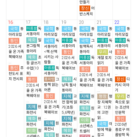
만들기
창신
어
반스케치
16
17
18
19
20
21
22
국학
아름꿈
국학
국학
국학
국학
국학
동
독
동
동
동
동
동
서동아리
아리모집
아리모집
아리모집
아리모집
아리모집
아리모집
혜화
통인
일
국학
아름꿈
국학
아름꿈
아름꿈
독
독
그
독
독
본그림책
서동아리
서동아리
서동아리
2026 서
서동아리
림책독서
동아리
통인
우리
통인
울 온 가족
<책 산책
동아리
사
혜화
북웨이브
시키는 사
초
아름꿈
2026 서
독
계절 토지
2026 서
...
람들...
등 글쓰기
울 온 가족
서동아리
읽기
울 온 가족
통인
아름꿈
추
수업(10
독
북웨이브
북웨이브
통인
통인
회)
서동아리
...
...
천도서 표
2026 서
2026 서
혜화
창신
지 전시회
통인
홍파랑
시
디
그
울 온 가족
울 온 가족
림책 읽는
낭독 필사
카시 이야
2026 서
북웨이브
북웨이브
어른
동아리
기
울 온 가족
...
...
통인
북웨이브
지혜
지혜
평창
우리
고
원
평
건
...
2026 서
전 함께 읽
화전시
창 지혜학
축으로 읽
지혜
원
울 온 가족
기(초등
교 : 12권
는 조선의
혜화
원
북웨이브
화전시
5,6학년)
의 고전
인문학
화전시
...
읽...
혜화
지혜
통인
원
원
이화
청
지혜
원
국학
이
화전시
화전시
2026년
소년베스
화전시
밤에 책을
종로구 여
이화
혜화
청
원
트셀러
혜화
잡고
름방학 독
원
소년베스
화전시