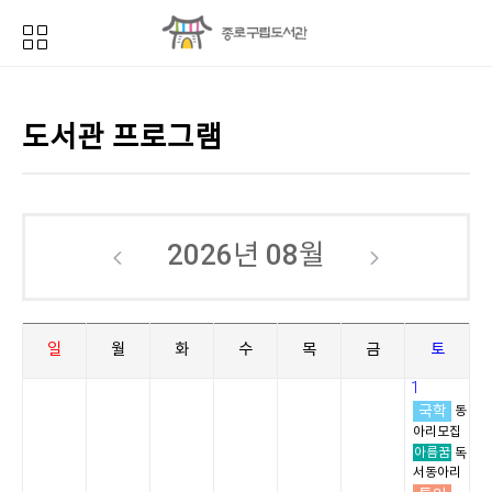
도서관 프로그램
2026년
08월
일
월
화
수
목
금
토
1
국학
동
아리모집
아름꿈
독
서동아리