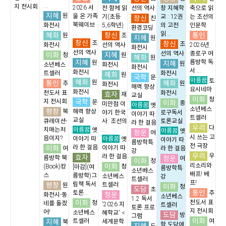
...
지 전시회
2026 서
전 함께 읽
선의 역사
창 지혜학
축으로 읽
지혜
원
울 온 가족
기(초등
교 : 12권
는 조선의
창신
친
북웨이브
화전시
5,6학년)
의 고전
인문학
환경코딩
...
읽...
혜화
창신
통인
원
조
지혜
원
창신
조
창신
조
화전시
선의 역사
2026년
화전시
선의 역사
선의 역사
종로구 여
이화
지혜
청
원
혜화
원
지혜
름방학 독
원
지혜
원
소년베스
화전시
화전시
서 ...
화전시
트셀러
화전시
혜화
원
국학
문
아름꿈
토
혜화
통인
원
혜화
추
원
화전시
해력 향상
요시네마
화전시
천도서 표
화전시
효자
재
교실
이화
청
국학
지 전시회
문
이화
종
미만점 이
아름꿈
옛
소년베스
평창
북
해력 향상
야기 한국
로구독서
이야기 따
트셀러
교실
큐레이션-
사: 조선의
토론교실
라 한 걸음
우리
다
아름꿈
치매는처
...
옛
아름꿈
옛
청운
여
시 쓰는 고
음이지?
아름꿈
이야기 따
옛
이야기 따
름방학특
전 극장
이화
라 한 걸음
이야기 따
여
라 한 걸음
강
우리
우
효자
라 한 걸음
청운
름방학 북
여
이화
청
이화
리소리와
(Book)캉
청
[마감](여
름방학특
소년베스
배프! 베
스
름방학)그
소년베스
강
트셀러
프!
평창
림책 독서
트셀러
원
이화
청
도담
초
통인
토론...
추
청운
화전시-동
소년베스
1.2 독서
이화
천도서 표
청
네를 돌겠
'2026 지
트셀러
토론 프로
지 전시회
어!
소년베스
혜학교' <
도담
방
그램
이화
지혜
트셀러
여
세계문학
북
학,도담에