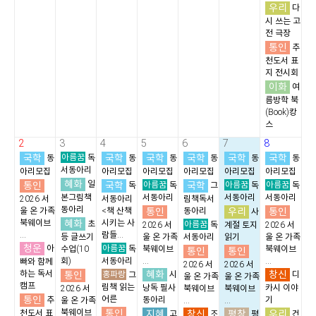
우리
다
시 쓰는 고
전 극장
통인
추
천도서 표
지 전시회
이화
여
름방학 북
(Book)캉
스
2
3
4
5
6
7
8
국학
아름꿈
국학
국학
국학
국학
국학
동
독
동
동
동
동
동
서동아리
아리모집
아리모집
아리모집
아리모집
아리모집
아리모집
혜화
통인
일
국학
아름꿈
국학
아름꿈
아름꿈
독
독
그
독
독
본그림책
서동아리
서동아리
서동아리
2026 서
서동아리
림책독서
동아리
통인
우리
통인
울 온 가족
<책 산책
동아리
사
혜화
북웨이브
시키는 사
초
아름꿈
2026 서
독
계절 토지
2026 서
...
람들...
등 글쓰기
울 온 가족
서동아리
읽기
울 온 가족
청운
아름꿈
아
수업(10
독
북웨이브
북웨이브
통인
통인
회)
서동아리
...
...
빠와 함께
2026 서
2026 서
혜화
창신
하는 독서
통인
홍파랑
시
디
그
울 온 가족
울 온 가족
캠프
림책 읽는
낭독 필사
카시 이야
2026 서
북웨이브
북웨이브
통인
어른
추
동아리
기
울 온 가족
...
...
통인
북웨이브
지혜
창신
평창
우리
천도서 표
고
조
평
건