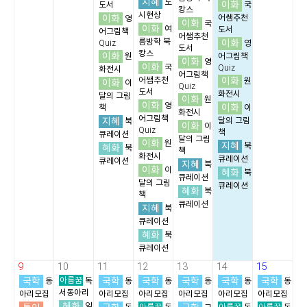
지혜
도
이화
도서
국
캉스
시현상
이화
어쌤추천
영
이화
국
이화
여
도서
어그림책
어쌤추천
름방학 북
이화
Quiz
영
도서
캉스
이화
원
어그림책
이화
영
이화
국
Quiz
화전시
어그림책
이화
어쌤추천
원
이화
이
Quiz
도서
화전시
달의 그림
이화
원
이화
영
이화
책
이
화전시
어그림책
지혜
달의 그림
북
이화
이
Quiz
책
큐레이션
달의 그림
이화
원
지혜
북
혜화
북
책
화전시
큐레이션
큐레이션
지혜
북
이화
이
혜화
북
큐레이션
달의 그림
큐레이션
혜화
북
책
큐레이션
지혜
북
큐레이션
혜화
북
큐레이션
9
10
11
12
13
14
15
국학
아름꿈
국학
국학
국학
국학
국학
동
독
동
동
동
동
동
서동아리
아리모집
아리모집
아리모집
아리모집
아리모집
아리모집
혜화
일
아름꿈
아름꿈
아름꿈