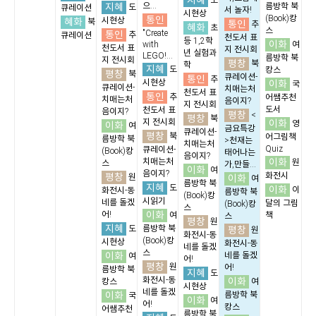
지혜
도
지혜
으...
름방학 북
도
큐레이션
서 놀자!
시현상
통인
(Book)캉
혜화
시현상
북
통인
추
혜화
초
스
통인
"Create
추
큐레이션
천도서 표
등 1,2학
이화
with
여
천도서 표
지 전시회
년 실험과
LEGO!...
름방학 북
지 전시회
평창
북
학
지혜
도
캉스
평창
북
큐레이션-
통인
추
시현상
이화
국
큐레이션-
치매는처
천도서 표
통인
추
어쌤추천
치매는처
음이지?
지 전시회
도서
천도서 표
음이지?
평창
<
평창
북
지 전시회
이화
영
이화
여
금요특강
큐레이션-
평창
북
어그림책
름방학 북
>천재는
치매는처
Quiz
큐레이션-
(Book)캉
태어나는
음이지?
이화
치매는처
원
스
가,만들...
이화
여
음이지?
평창
화전시
원
이화
여
름방학 북
지혜
도
이화
이
화전시-동
름방학 북
(Book)캉
시읽기
네를 돌겠
달의 그림
(Book)캉
스
이화
어!
여
책
스
평창
원
지혜
도
름방학 북
평창
원
화전시-동
(Book)캉
시현상
화전시-동
네를 돌겠
스
이화
네를 돌겠
여
어!
평창
원
어!
름방학 북
지혜
도
화전시-동
이화
캉스
여
시현상
네를 돌겠
이화
름방학 북
국
이화
여
어!
캉스
어쌤추천
름방학 북