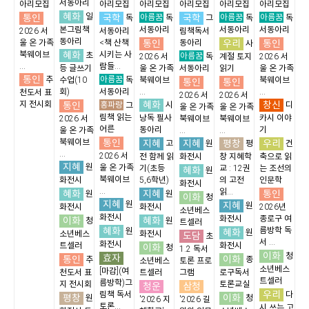
서동아리
아리모집
아리모집
아리모집
아리모집
아리모집
아리모집
혜화
통인
일
국학
아름꿈
국학
아름꿈
아름꿈
독
독
그
독
독
본그림책
서동아리
서동아리
서동아리
2026 서
서동아리
림책독서
동아리
통인
우리
통인
울 온 가족
<책 산책
동아리
사
혜화
북웨이브
시키는 사
초
아름꿈
2026 서
독
계절 토지
2026 서
...
람들...
등 글쓰기
울 온 가족
서동아리
읽기
울 온 가족
통인
아름꿈
추
수업(10
독
북웨이브
북웨이브
통인
통인
회)
서동아리
...
...
천도서 표
2026 서
2026 서
혜화
창신
지 전시회
통인
홍파랑
시
디
그
울 온 가족
울 온 가족
림책 읽는
낭독 필사
카시 이야
2026 서
북웨이브
북웨이브
어른
동아리
기
울 온 가족
...
...
통인
북웨이브
지혜
지혜
평창
우리
고
원
평
건
...
2026 서
전 함께 읽
화전시
창 지혜학
축으로 읽
지혜
원
울 온 가족
기(초등
교 : 12권
는 조선의
혜화
원
북웨이브
화전시
5,6학년)
의 고전
인문학
화전시
...
읽...
혜화
지혜
통인
원
원
이화
청
지혜
원
지혜
원
화전시
화전시
2026년
소년베스
화전시
화전시
종로구 여
이화
혜화
청
원
트셀러
혜화
름방학 독
원
혜화
원
소년베스
화전시
도담
초
서 ...
화전시
트셀러
화전시
이화
청
1.2 독서
이화
청
효자
통인
이화
추
종
소년베스
토론 프로
소년베스
[마감](여
천도서 표
트셀러
그램
로구독서
트셀러
름방학)그
지 전시회
토론교실
청운
삼청
우리
림책 독서
다
평창
이화
원
청
'2026 지
'2026 길
토론...
시 쓰는 고