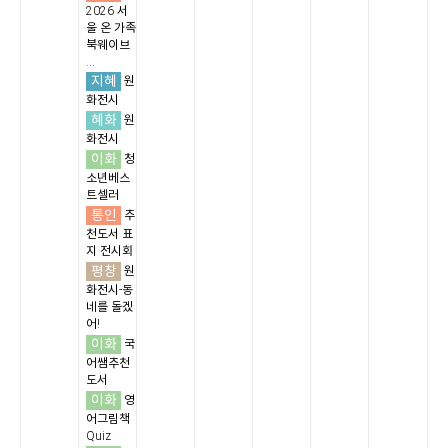
2026 서
울 온 가족
북웨이브
...
지혜
원
화전시
혜화
원
화전시
이화
청
소년베스
트셀러
통인
추
천도서 표
지 전시회
평창
원
화전시-동
네를 돌겠
어!
이화
국
어쌤추천
도서
이화
영
어그림책
Quiz