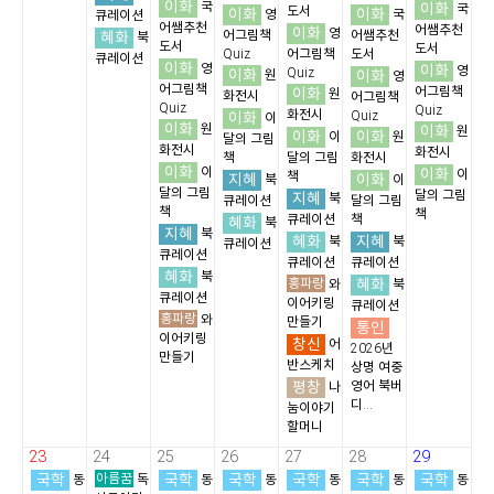
이화
국
이화
국
도서
이화
이화
영
국
큐레이션
어쌤추천
어쌤추천
이화
영
혜화
어그림책
어쌤추천
북
도서
도서
Quiz
어그림책
도서
큐레이션
이화
영
이화
영
이화
Quiz
이화
원
영
어그림책
이화
어그림책
원
화전시
어그림책
Quiz
Quiz
화전시
이화
Quiz
이
이화
원
이화
원
이화
이화
이
원
달의 그림
화전시
화전시
책
달의 그림
화전시
이화
이
이화
이
책
지혜
이화
북
이
달의 그림
달의 그림
지혜
북
큐레이션
달의 그림
책
책
큐레이션
책
혜화
북
지혜
북
혜화
지혜
북
북
큐레이션
큐레이션
큐레이션
큐레이션
혜화
북
홍파랑
혜화
와
북
큐레이션
이어키링
큐레이션
홍파랑
와
만들기
통인
이어키링
창신
어
2026년
만들기
반스케치
상명 여중
평창
영어 북버
나
디...
눔이야기
할머니
23
24
25
26
27
28
29
국학
아름꿈
국학
국학
국학
국학
국학
동
독
동
동
동
동
동