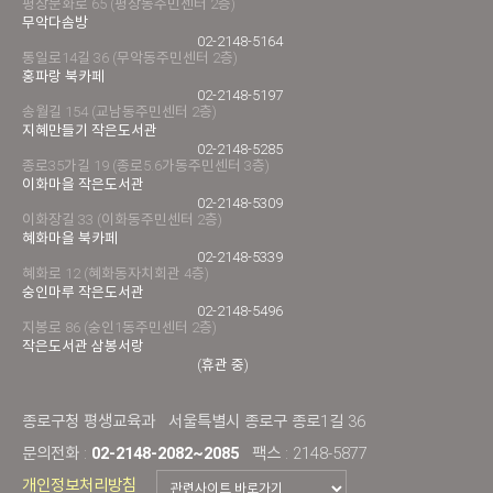
평창문화로 65 (평창동주민센터 2층)
무악다솜방
02-2148-5164
통일로14길 36 (무악동주민센터 2층)
홍파랑 북카페
02-2148-5197
송월길 154 (교남동주민센터 2층)
지혜만들기 작은도서관
02-2148-5285
종로35가길 19 (종로5.6가동주민센터 3층)
이화마을 작은도서관
02-2148-5309
이화장길 33 (이화동주민센터 2층)
혜화마을 북카페
02-2148-5339
혜화로 12 (혜화동자치회관 4층)
숭인마루 작은도서관
02-2148-5496
지봉로 86 (숭인1동주민센터 2층)
작은도서관 삼봉서랑
(휴관 중)
종로구청 평생교육과
서울특별시 종로구 종로1길 36
문의전화 :
02-2148-2082~2085
팩스 : 2148-5877
개인정보처리방침