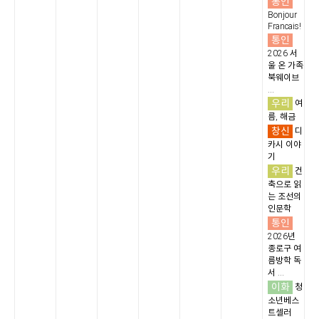
통인
Bonjour
Francais!
통인
2026 서
울 온 가족
북웨이브
...
우리
여
름, 해금
창신
디
카시 이야
기
우리
건
축으로 읽
는 조선의
인문학
통인
2026년
종로구 여
름방학 독
서 ...
이화
청
소년베스
트셀러