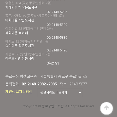
송월길 154 (교남동주민센터 2층)
지혜만들기 작은도서관
02-2148-5285
종로35가길 19 (종로5.6가동주민센터 3층)
이화마을 작은도서관
02-2148-5309
이화장길 33 (이화동주민센터 2층)
혜화마을 북카페
02-2148-5339
혜화로 12 (혜화동자치회관 4층)
숭인마루 작은도서관
02-2148-5496
지봉로 86 (숭인1동주민센터 2층)
작은도서관 삼봉서랑
(휴관 중)
종로구청 평생교육과
서울특별시 종로구 종로1길 36
문의전화 :
02-2148-2082~2085
팩스 : 2148-5877
개인정보처리방침
Copyright © 종로구립도서관. All Rights Reserved.