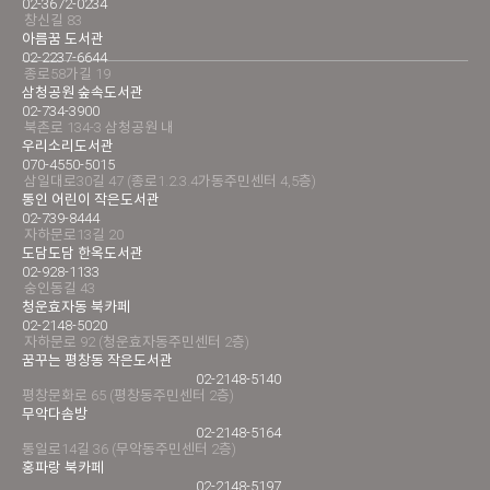
02-3672-0234
창신길 83
아름꿈 도서관
02-2237-6644
종로58가길 19
삼청공원 숲속도서관
02-734-3900
북촌로 134-3 삼청공원 내
우리소리도서관
070-4550-5015
삼일대로30길 47 (종로1.2.3.4가동주민센터 4,5층)
통인 어린이 작은도서관
02-739-8444
자하문로13길 20
도담도담 한옥도서관
02-928-1133
숭인동길 43
청운효자동 북카페
02-2148-5020
자하문로 92 (청운효자동주민센터 2층)
꿈꾸는 평창동 작은도서관
02-2148-5140
평창문화로 65 (평창동주민센터 2층)
무악다솜방
02-2148-5164
통일로14길 36 (무악동주민센터 2층)
홍파랑 북카페
02-2148-5197