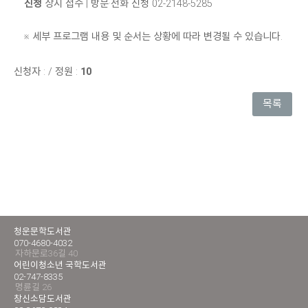
신청
상시 접수 | 방문·전화 신청 02-2148-5285
※ 세부 프로그램 내용 및 순서는 상황에 따라 변경될 수 있습니다.
신청자 :
/
정원 :
10
목록
청운문학도서관
070-4680-4032
자하문로36길 40
어린이청소년 국학도서관
02-747-8335
명륜길 26
창신소담도서관