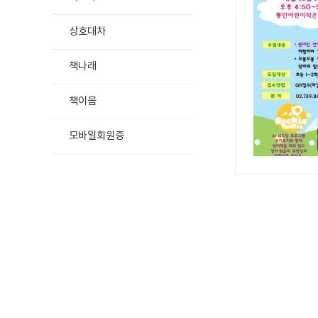
상호대차
책나래
책이음
모바일회원증