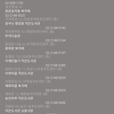
02-928-1133
숭인동길 43
청운효자동 북카페
02-2148-5020
자하문로 92 (청운효자동주민센터 2층)
꿈꾸는 평창동 작은도서관
02-2148-5140
평창문화로 65 (평창동주민센터 2층)
무악다솜방
02-2148-5164
통일로14길 36 (무악동주민센터 2층)
홍파랑 북카페
02-2148-5197
송월길 154 (교남동주민센터 2층)
지혜만들기 작은도서관
02-2148-5285
종로35가길 19 (종로5.6가동주민센터 3층)
이화마을 작은도서관
02-2148-5309
이화장길 33 (이화동주민센터 2층)
혜화마을 북카페
02-2148-5339
혜화로 12 (혜화동자치회관 4층)
숭인마루 작은도서관
02-2148-5496
지봉로 86 (숭인1동주민센터 2층)
작은도서관 삼봉서랑