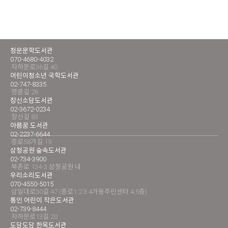
청운문학도서관
070-4680-4032
자하문로36길 40
어린이청소년 국학도서관
02-747-8335
명륜길 26
창신소담도서관
02-3672-0234
창신길 83
아름꿈 도서관
02-2237-6644
종로58가길 19
삼청공원 숲속도서관
02-734-3900
북촌로 134-3 삼청공원 내
우리소리도서관
070-4550-5015
삼일대로30길 47 (종로1.2.3.4가동주민센터 4,5층)
통인 어린이 작은도서관
02-739-8444
자하문로13길 20
도담도담 한옥도서관