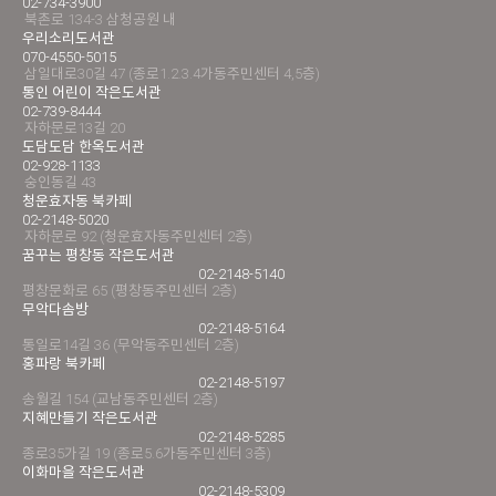
02-734-3900
북촌로 134-3 삼청공원 내
우리소리도서관
070-4550-5015
삼일대로30길 47 (종로1.2.3.4가동주민센터 4,5층)
통인 어린이 작은도서관
02-739-8444
자하문로13길 20
도담도담 한옥도서관
02-928-1133
숭인동길 43
청운효자동 북카페
02-2148-5020
자하문로 92 (청운효자동주민센터 2층)
꿈꾸는 평창동 작은도서관
02-2148-5140
평창문화로 65 (평창동주민센터 2층)
무악다솜방
02-2148-5164
통일로14길 36 (무악동주민센터 2층)
홍파랑 북카페
02-2148-5197
송월길 154 (교남동주민센터 2층)
지혜만들기 작은도서관
02-2148-5285
종로35가길 19 (종로5.6가동주민센터 3층)
이화마을 작은도서관
02-2148-5309