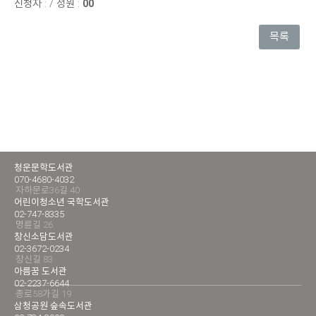
신청자 :
/
정원 :
00
목록
청운문학도서관
070-4680-4032
자하문로36길 40
어린이청소년 국학도서관
02-747-8335
명륜길 26
창신소담도서관
02-3672-0234
창신길 83
아름꿈 도서관
02-2237-6644
종로58가길 19
삼청공원 숲속도서관