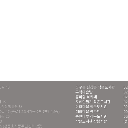
길 40
꿈꾸는 평창동 작은도서관
02
무악다솜방
02
홍파랑 북카페
02
 19
지혜만들기 작은도서관
02
4-3 삼청공원 내
이화마을 작은도서관
02
 47 (종로1.2.3.4가동주민센터 4,5층)
혜화마을 북카페
02
길 20
숭인마루 작은도서관
02
3
작은도서관 삼봉서랑
(휴
2 (청운효자동주민센터 2층)