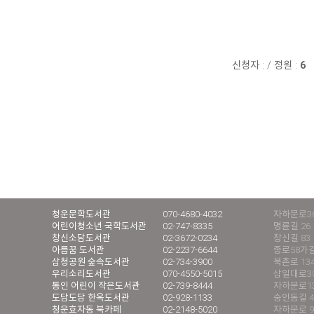
신청자 :
/
정원 :
6
청운문학도서관
070-4680-4032
자하문로36
어린이청소년 국학도서관
02-747-8335
명륜길 26
창신소담도서관
02-3672-0234
창신길 83
아름꿈 도서관
02-2237-6644
종로58가길
삼청공원 숲속도서관
02-734-3900
북촌로 13
우리소리도서관
070-4550-5015
삼일대로30길
통인 어린이 작은도서관
02-739-8444
자하문로13
도담도담 한옥도서관
02-928-1133
숭인동길 4
청운효자동 북카페
02-2148-5020
자하문로 9