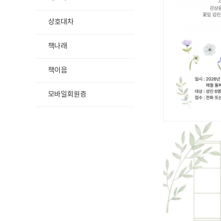
상호대차
책나래
책이음
모바일회원증