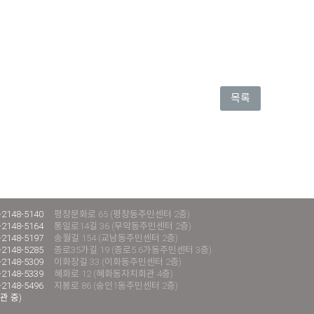
목록
-2148-5140
평창문화로 65 (평창동주민센터 2층)
-2148-5164
통일로14길 36 (무악동주민센터 2층)
-2148-5197
송월길 154 (교남동주민센터 2층)
-2148-5285
종로35가길 19 (종로5.6가동주민센터 3층)
-2148-5309
이화장길 33 (이화동주민센터 2층)
-2148-5339
혜화로 12 (혜화동자치회관 4층)
-2148-5496
지봉로 86 (숭인1동주민센터 2층)
관 중)