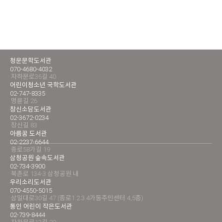
청운문학도서관
070-4680-4032
자하문로36길 40
어린이청소년 국학도서관
02-747-8335
명륜길 26
창신소담도서관
02-3672-0234
창신길 83
아름꿈 도서관
02-2237-6644
종로58가길 19
삼청공원 숲속도서관
02-734-3900
북촌로 134-3 삼청공원 내
우리소리도서관
070-4550-5015
삼일대로30길 47 (종로1.2.3.4가동주민센터 4,5층)
통인 어린이 작은도서관
02-739-8444