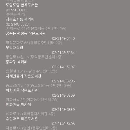
자하문로13길 20
도담도담 한옥도서관
02-928-1133
숭인동길 43
청운효자동 북카페
02-2148-5020
자하문로 92 (청운효자동주민센터 2층)
꿈꾸는 평창동 작은도서관
02-2148-5140
평창문화로 65 (평창동주민센터 2층)
무악다솜방
02-2148-5164
통일로14길 36 (무악동주민센터 2층)
홍파랑 북카페
02-2148-5197
송월길 154 (교남동주민센터 2층)
지혜만들기 작은도서관
02-2148-5285
종로35가길 19 (종로5.6가동주민센터 3층)
이화마을 작은도서관
02-2148-5309
이화장길 33 (이화동주민센터 2층)
혜화마을 북카페
02-2148-5339
혜화로 12 (혜화동자치회관 4층)
숭인마루 작은도서관
02-2148-5496
지봉로 86 (숭인1동주민센터 2층)