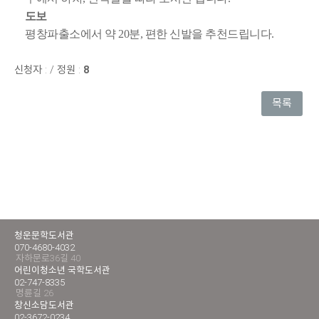
도보
평창파출소에서 약 20분, 편한 신발을 추천드립니다.
신청자 :
/
정원 :
8
목록
청운문학도서관
070-4680-4032
자하문로36길 40
어린이청소년 국학도서관
02-747-8335
명륜길 26
창신소담도서관
02-3672-0234