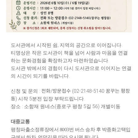
,
.
도서관에서 시작된 쉼
지역의 공간으로 이어집니다
티명상은 작은 도서관이 책을 넘어 사람과 마음을 연결
.
하는 문화경험을 확장하고자 마련하였습니다
도서관 밖에서의 경험이 다시 도서관으로 이어지는 연결
.
의 시간이 되기를 바랍니다
: 전화/방문접수
(02-2148-5140 꿈꾸는 평창
신청 및 문의
동
)
5
.
시작
분전 입장 부탁드립니다
:
(
5
56)
장소
소함재 원네스
종로구 평창
길
개별이동
대중교통
평창파출
소정류장에서 8003번 버스 승차 후 박종화고택입
구에서 하차, 언덕길을 따라 오시면 됩니다.