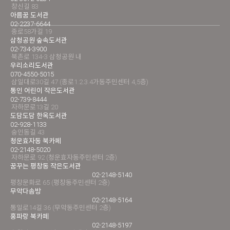
창신길 83
아름꿈 도서관
02-2237-6644
종로58가길 19
삼청공원 숲속도서관
02-734-3900
북촌로 134-3 삼청공원 내
우리소리도서관
070-4550-5015
삼일대로30길 47 (종로1.2.3.4가동주민센터 4,5층)
통인 어린이 작은도서관
02-739-8444
자하문로13길 20
도담도담 한옥도서관
02-928-1133
숭인동길 43
청운효자동 북카페
02-2148-5020
자하문로 92 (청운효자동주민센터 2층)
꿈꾸는 평창동 작은도서관
02-2148-5140
평창문화로 65 (평창동주민센터 2층)
무악다솜방
02-2148-5164
통일로14길 36 (무악동주민센터 2층)
홍파랑 북카페
02-2148-5197