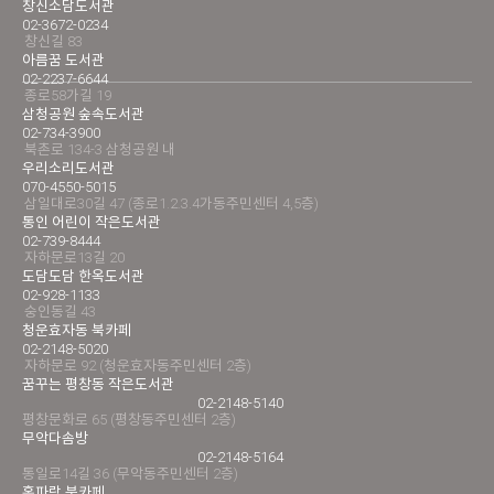
창신소담도서관
02-3672-0234
창신길 83
아름꿈 도서관
02-2237-6644
종로58가길 19
삼청공원 숲속도서관
02-734-3900
북촌로 134-3 삼청공원 내
우리소리도서관
070-4550-5015
삼일대로30길 47 (종로1.2.3.4가동주민센터 4,5층)
통인 어린이 작은도서관
02-739-8444
자하문로13길 20
도담도담 한옥도서관
02-928-1133
숭인동길 43
청운효자동 북카페
02-2148-5020
자하문로 92 (청운효자동주민센터 2층)
꿈꾸는 평창동 작은도서관
02-2148-5140
평창문화로 65 (평창동주민센터 2층)
무악다솜방
02-2148-5164
통일로14길 36 (무악동주민센터 2층)
홍파랑 북카페