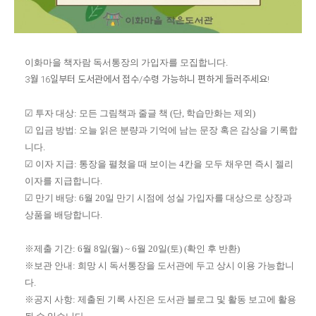
이화마을 책자람 독서통장의 가입자를 모집합니다.
3월 16일부터 도서관에서 접수/수령 가능하니 편하게 들러주세요!
☑
투자 대상
:
모든 그림책과 줄글 책
(
단
,
학습만화는 제외
)
☑
입금 방법
:
오늘 읽은 분량과 기억에 남는 문장 혹은 감상을 기록합
니다
.
☑
이자 지급
:
통장을 펼쳤을 때 보이는
4
칸을 모두 채우면 즉시 젤리
이자를 지급합니다
.
☑
만기 배당
: 6
월
20
일 만기 시점에 성실 가입자를 대상으로 상장과
상품을 배당합니다
.
※
제출 기간
: 6
월
8
일
(
월
) ~ 6
월
20
일
(
토
) (
확인 후 반환
)
※
보관 안내
:
희망 시 독서통장을 도서관에 두고 상시 이용 가능합니
다
.
※
공지 사항
:
제출된 기록 사진은 도서관 블로그 및 활동 보고에 활용