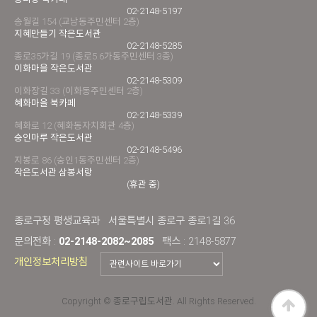
02-2148-5197
송월길 154 (교남동주민센터 2층)
지혜만들기 작은도서관
02-2148-5285
종로35가길 19 (종로5.6가동주민센터 3층)
이화마을 작은도서관
02-2148-5309
이화장길 33 (이화동주민센터 2층)
혜화마을 북카페
02-2148-5339
혜화로 12 (혜화동자치회관 4층)
숭인마루 작은도서관
02-2148-5496
지봉로 86 (숭인1동주민센터 2층)
작은도서관 삼봉서랑
(휴관 중)
종로구청 평생교육과
서울특별시 종로구 종로1길 36
문의전화 :
02-2148-2082~2085
팩스 : 2148-5877
개인정보처리방침
Copyright © 종로구립도서관. All Rights Reserved.