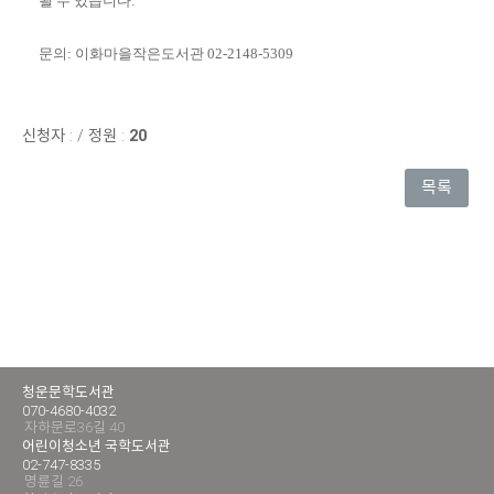
될 수 있습니다
.
문의: 이화마을작은도서관 02-2148-5309
신청자 :
/
정원 :
20
목록
청운문학도서관
070-4680-4032
자하문로36길 40
어린이청소년 국학도서관
02-747-8335
명륜길 26