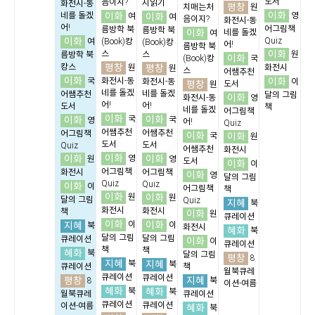
도서
음이지?
시읽기
화전시-동
평창
치매는처
원
이화
이화
네를 돌겠
이화
영
여
여
음이지?
화전시-동
어!
어그림책
름방학 북
름방학 북
이화
네를 돌겠
여
이화
Quiz
여
(Book)캉
(Book)캉
어!
름방학 북
이화
스
스
원
름방학 북
이화
(Book)캉
국
평창
캉스
평창
원
화전시
원
스
어쌤추천
이화
이화
국
화전시-동
화전시-동
이
평창
도서
원
네를 돌겠
네를 돌겠
어쌤추천
달의 그림
이화
화전시-동
영
어!
어!
도서
책
네를 돌겠
어그림책
이화
이화
이화
국
국
영
어!
Quiz
어쌤추천
어쌤추천
어그림책
이화
이화
국
원
도서
도서
Quiz
어쌤추천
화전시
이화
이화
이화
영
원
영
도서
이화
이
어그림책
화전시
어그림책
이화
영
달의 그림
Quiz
Quiz
이화
이
어그림책
책
이화
이화
원
원
달의 그림
Quiz
지혜
북
화전시
화전시
책
이화
원
큐레이션
이화
이화
지혜
이
이
북
화전시
혜화
북
달의 그림
달의 그림
큐레이션
이화
이
큐레이션
책
책
혜화
북
달의 그림
평창
8
지혜
지혜
북
북
큐레이션
책
월북큐레
큐레이션
큐레이션
평창
지혜
8
북
이션-여름
혜화
혜화
북
북
월북큐레
큐레이션
큐레이션
큐레이션
이션-여름
혜화
북