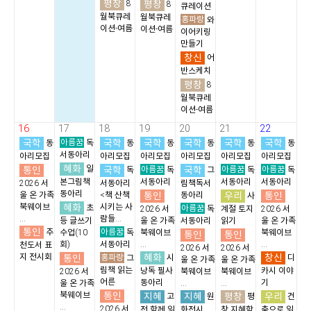
평창
평창
8
8
큐레이션
월북큐레
월북큐레
홍파랑
와
이션-여름
이션-여름
이어키링
만들기
창신
어
반스케치
평창
8
월북큐레
이션-여름
16
17
18
19
20
21
22
국학
아름꿈
국학
국학
국학
국학
국학
동
독
동
동
동
동
동
서동아리
아리모집
아리모집
아리모집
아리모집
아리모집
아리모집
혜화
통인
일
국학
아름꿈
국학
아름꿈
아름꿈
독
독
그
독
독
본그림책
서동아리
서동아리
서동아리
2026 서
서동아리
림책독서
동아리
통인
우리
통인
울 온 가족
<책 산책
동아리
사
혜화
북웨이브
시키는 사
초
아름꿈
2026 서
독
계절 토지
2026 서
...
람들...
등 글쓰기
울 온 가족
서동아리
읽기
울 온 가족
통인
아름꿈
추
수업(10
독
북웨이브
북웨이브
통인
통인
회)
서동아리
...
...
천도서 표
2026 서
2026 서
혜화
창신
지 전시회
통인
홍파랑
시
디
그
울 온 가족
울 온 가족
림책 읽는
낭독 필사
카시 이야
2026 서
북웨이브
북웨이브
어른
동아리
기
울 온 가족
...
...
통인
북웨이브
지혜
지혜
평창
우리
고
원
평
건
...
2026 서
전 함께 읽
화전시
창 지혜학
축으로 읽