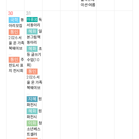
이션-여름
30
31
국학
아름꿈
동
독
서동아리
아리모집
혜화
통인
일
본그림책
2026 서
동아리
울 온 가족
혜화
북웨이브
초
...
등 글쓰기
통인
추
수업(10
회)
천도서 표
지 전시회
통인
2026 서
울 온 가족
북웨이브
...
지혜
원
화전시
혜화
원
화전시
이화
청
소년베스
트셀러