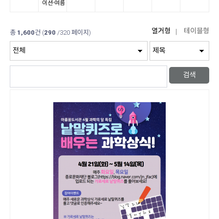
이션-여름
총
1,600
건
(
290
/320 페이지)