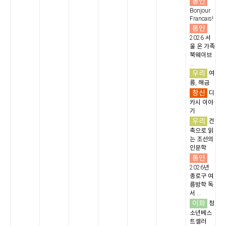
통인
Bonjour
Francais!
통인
2026 서
울 온 가족
북웨이브
...
우리
여
름, 해금
창신
디
카시 이야
기
우리
건
축으로 읽
는 조선의
인문학
통인
2026년
종로구 여
름방학 독
서 ...
이화
청
소년베스
트셀러