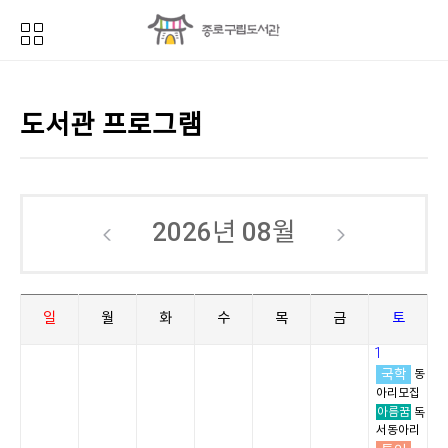
도서관 프로그램
2026년
08월
일
월
화
수
목
금
토
1
국학
동
아리모집
아름꿈
독
서동아리