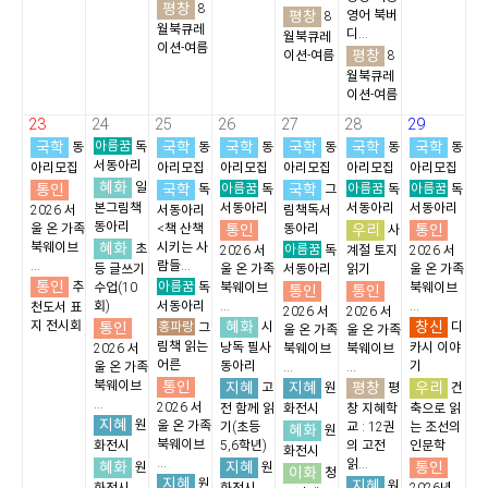
평창
8
평창
영어 북버
8
월북큐레
디...
월북큐레
이션-여름
평창
이션-여름
8
월북큐레
이션-여름
23
24
25
26
27
28
29
국학
아름꿈
국학
국학
국학
국학
국학
동
독
동
동
동
동
동
서동아리
아리모집
아리모집
아리모집
아리모집
아리모집
아리모집
혜화
통인
일
국학
아름꿈
국학
아름꿈
아름꿈
독
독
그
독
독
본그림책
서동아리
서동아리
서동아리
2026 서
서동아리
림책독서
동아리
통인
우리
통인
울 온 가족
<책 산책
동아리
사
혜화
북웨이브
시키는 사
초
아름꿈
2026 서
독
계절 토지
2026 서
...
람들...
등 글쓰기
울 온 가족
서동아리
읽기
울 온 가족
통인
아름꿈
추
수업(10
독
북웨이브
북웨이브
통인
통인
회)
서동아리
...
...
천도서 표
2026 서
2026 서
혜화
창신
지 전시회
통인
홍파랑
시
디
그
울 온 가족
울 온 가족
림책 읽는
낭독 필사
카시 이야
2026 서
북웨이브
북웨이브
어른
동아리
기
울 온 가족
...
...
통인
북웨이브
지혜
지혜
평창
우리
고
원
평
건
...
2026 서
전 함께 읽
화전시
창 지혜학
축으로 읽
지혜
원
울 온 가족
기(초등
교 : 12권
는 조선의
혜화
원
북웨이브
화전시
5,6학년)
의 고전
인문학
화전시
...
읽...
혜화
지혜
통인
원
원
이화
청
지혜
원
지혜
원