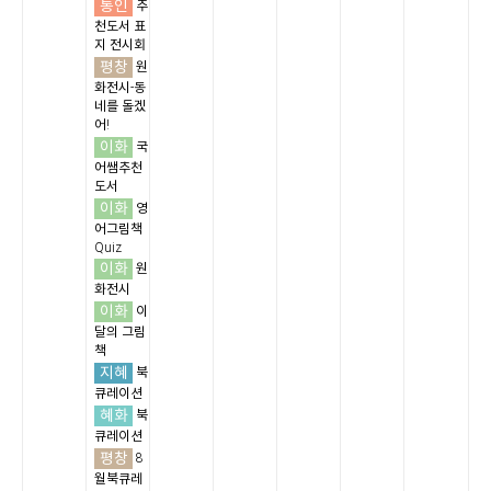
통인
추
천도서 표
지 전시회
평창
원
화전시-동
네를 돌겠
어!
이화
국
어쌤추천
도서
이화
영
어그림책
Quiz
이화
원
화전시
이화
이
달의 그림
책
지혜
북
큐레이션
혜화
북
큐레이션
평창
8
월북큐레