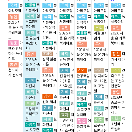
국학
아름꿈
국학
국학
국학
국학
국학
동
독
동
동
동
동
동
서동아리
아리모집
아리모집
아리모집
아리모집
아리모집
아리모집
혜화
통인
일
국학
아름꿈
국학
아름꿈
아름꿈
독
독
그
독
독
본그림책
서동아리
서동아리
서동아리
2026 서
서동아리
림책독서
동아리
통인
우리
통인
울 온 가족
<책 산책
동아리
사
혜화
북웨이브
시키는 사
초
아름꿈
2026 서
독
계절 토지
2026 서
...
람들...
등 글쓰기
울 온 가족
서동아리
읽기
울 온 가족
청운
아름꿈
아
수업(10
독
북웨이브
북웨이브
통인
통인
회)
서동아리
...
...
빠와 함께
2026 서
2026 서
혜화
창신
하는 독서
통인
홍파랑
시
디
그
울 온 가족
울 온 가족
캠프
림책 읽는
낭독 필사
카시 이야
2026 서
북웨이브
북웨이브
통인
어른
추
동아리
기
울 온 가족
...
...
통인
북웨이브
지혜
창신
평창
우리
천도서 표
고
친
평
건
...
지 전시회
2026 서
전 함께 읽
환경코딩
창 지혜학
축으로 읽
지혜
원
울 온 가족
기(초등
교 : 12권
는 조선의
지혜
원
북웨이브
화전시
5,6학년)
의 고전
인문학
화전시
...
읽...
혜화
지혜
통인
원
원
혜화
원
창신
조
지혜
원
화전시
화전시
2026년
화전시
선의 역사
화전시
종로구 여
이화
혜화
종
원
아름꿈
책
지혜
름방학 독
원
혜화
원
로창의프
화전시
속 지구촌
서 ...
화전시
로젝트교
화전시
효자
재
놀이터
이화
청
혜화
실
원
이화
종
청운
미만점 이
여
소년베스
아름꿈
책
화전시
야기 한국
로구독서
름방학특
트셀러
속 지구촌
아름꿈
사: 조선의
토론교실
책
강