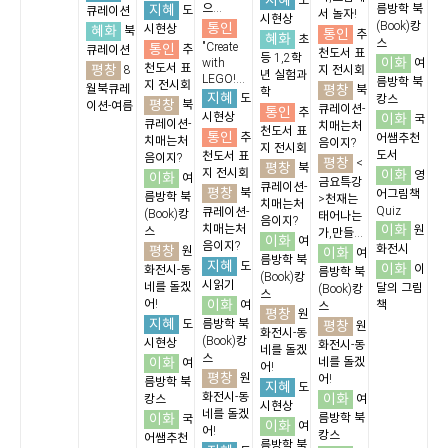
지혜
도
지혜
으...
름방학 북
도
큐레이션
서 놀자!
시현상
통인
(Book)캉
혜화
시현상
북
통인
추
혜화
초
스
통인
"Create
추
큐레이션
천도서 표
등 1,2학
이화
with
여
평창
천도서 표
8
지 전시회
년 실험과
LEGO!...
름방학 북
지 전시회
평창
월북큐레
북
학
지혜
도
캉스
평창
북
이션-여름
큐레이션-
통인
추
시현상
이화
국
큐레이션-
치매는처
천도서 표
통인
추
어쌤추천
치매는처
음이지?
지 전시회
도서
천도서 표
음이지?
평창
<
평창
북
지 전시회
이화
영
이화
여
금요특강
큐레이션-
평창
북
어그림책
름방학 북
>천재는
치매는처
Quiz
큐레이션-
(Book)캉
태어나는
음이지?
이화
치매는처
원
스
가,만들...
이화
여
음이지?
평창
화전시
원
이화
여
름방학 북
지혜
도
이화
이
화전시-동
름방학 북
(Book)캉
시읽기
네를 돌겠
달의 그림
(Book)캉
스
이화
어!
여
책
스
평창
원
지혜
도
름방학 북
평창
원
화전시-동
(Book)캉
시현상
화전시-동
네를 돌겠
스
이화
네를 돌겠
여
어!
평창
원
어!
름방학 북
지혜
도
화전시-동
이화
캉스
여
시현상
네를 돌겠
이화
름방학 북
국
이화
여
어!
캉스
어쌤추천
름방학 북