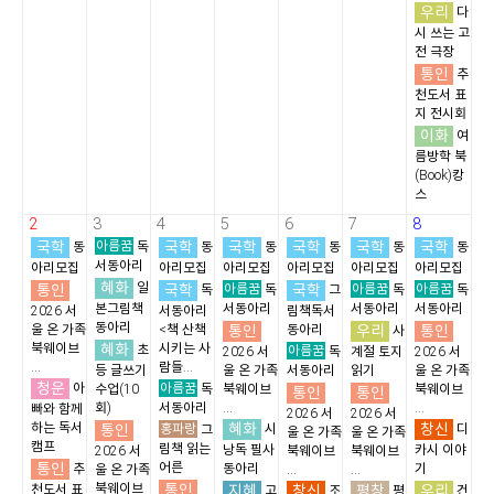
우리
다
시 쓰는 고
전 극장
통인
추
천도서 표
지 전시회
이화
여
름방학 북
(Book)캉
스
2
3
4
5
6
7
8
국학
아름꿈
국학
국학
국학
국학
국학
동
독
동
동
동
동
동
서동아리
아리모집
아리모집
아리모집
아리모집
아리모집
아리모집
혜화
통인
일
국학
아름꿈
국학
아름꿈
아름꿈
독
독
그
독
독
본그림책
서동아리
서동아리
서동아리
2026 서
서동아리
림책독서
동아리
통인
우리
통인
울 온 가족
<책 산책
동아리
사
혜화
북웨이브
시키는 사
초
아름꿈
2026 서
독
계절 토지
2026 서
...
람들...
등 글쓰기
울 온 가족
서동아리
읽기
울 온 가족
청운
아름꿈
아
수업(10
독
북웨이브
북웨이브
통인
통인
회)
서동아리
...
...
빠와 함께
2026 서
2026 서
혜화
창신
하는 독서
통인
홍파랑
시
디
그
울 온 가족
울 온 가족
캠프
림책 읽는
낭독 필사
카시 이야
2026 서
북웨이브
북웨이브
통인
어른
추
동아리
기
울 온 가족
...
...
통인
북웨이브
지혜
창신
평창
우리
천도서 표
고
조
평
건