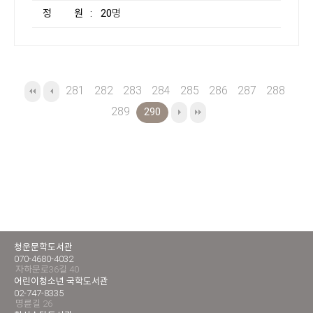
정 원
: 20명
281
282
283
284
285
286
287
288
289
290
청운문학도서관
070-4680-4032
자하문로36길 40
어린이청소년 국학도서관
02-747-8335
명륜길 26