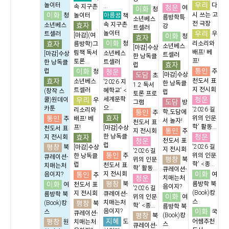
우리
놀이터
다
...
속 지구촌
청운
여
이화
청
이화
아름꿈
시 쓰는 고
청
놀이터
책
름방학특
소년베스
전 극장
효자
속 지구촌
소년베스
강
트셀러
우리
놀이터
트셀러
우
[마감](여
이화
청
효자
이화
효자
청
리소리와
름방학)그
소년베스
[마감]수상
배프! 베
림책 독서
소년베스
[마감]수상
트셀러
한 낭독클
프!
토론...
트셀러
한 낭독클
효자
럽
통인
이화
럽
청운
추
청
도담
[마감]수상
초
효자
천도서 표
소년베스
'2026 지
한 낭독클
1.2 독서
지 전시회
트셀러
혜학교' <
(창작 스
럽
토론 프로
청운
우리
세계문학
쿨)원데이
우
도담
그램
방
으...
카툰
'2026 길
리소리와
통인
학,도담에
추
효자
통인
위의 인문
추
배프! 베
서 놀자!
천도서 표
학' 활동...
프!
[마감]수상
천도서 표
통인
지 전시회
추
청운
효자
한 낭독클
지 전시회
청운
천도서 표
럽
평창
'2026 길
북
[마감]수상
지 전시회
'2026 길
통인
추
위의 인문
한 낭독클
큐레이션-
평창
위의 인문
북
학' <종...
럽
천도서 표
치매는처
학' 활동...
큐레이션-
이화
통인
지 전시회
음이지?
여
추
청운
치매는처
평창
이화
북
름방학 북
여
천도서 표
음이지?
'2026 길
(Book)캉
지 전시회
큐레이션-
름방학 북
이화
위의 인문
여
스
평창
치매는처
(Book)캉
북
학' <종...
름방학 북
이화
음이지?
스
국
큐레이션-
평창
(Book)캉
북
지혜
평창
도
어쌤추천
원
치매는처
스
큐레이션-