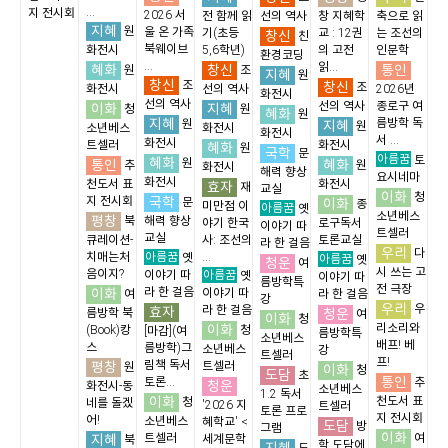
...
지 전시회
2026 서
전 함께 읽
선의 역사
창 지혜학
축으로 읽
지혜
원
울 온 가족
기(초등
교 : 12권
는 조선의
창신
친
북웨이브
화전시
5,6학년)
의 고전
인문학
환경코딩
...
읽...
혜화
창신
통인
원
조
지혜
원
창신
조
창신
조
화전시
선의 역사
2026년
화전시
선의 역사
선의 역사
종로구 여
이화
지혜
청
원
혜화
원
지혜
름방학 독
원
지혜
원
소년베스
화전시
화전시
서 ...
화전시
트셀러
화전시
혜화
원
국학
문
아름꿈
토
혜화
통인
원
혜화
추
원
화전시
해력 향상
요시네마
화전시
천도서 표
화전시
효자
재
교실
이화
청
국학
지 전시회
문
이화
종
미만점 이
아름꿈
옛
소년베스
평창
북
해력 향상
야기 한국
로구독서
이야기 따
트셀러
교실
큐레이션-
사: 조선의
토론교실
라 한 걸음
우리
다
아름꿈
치매는처
...
옛
아름꿈
옛
청운
여
시 쓰는 고
음이지?
아름꿈
이야기 따
옛
이야기 따
름방학특
전 극장
이화
라 한 걸음
이야기 따
여
라 한 걸음
강
우리
우
효자
라 한 걸음
청운
름방학 북
여
이화
청
이화
리소리와
(Book)캉
청
[마감](여
름방학특
소년베스
배프! 베
스
름방학)그
소년베스
강
트셀러
프!
평창
림책 독서
트셀러
원
이화
청
도담
초
통인
토론...
추
청운
화전시-동
소년베스
1.2 독서
이화
천도서 표
청
네를 돌겠
'2026 지
트셀러
토론 프로
지 전시회
어!
소년베스
혜학교' <
도담
방
그램
이화
지혜
트셀러
여
세계문학
북
학,도담에