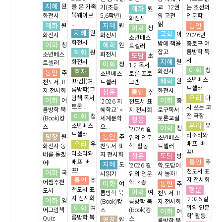
지혜
원
울 온 가족
기(초등
교 : 12권
는 조선의
혜화
원
북웨이브
화전시
5,6학년)
의 고전
인문학
화전시
...
읽...
혜화
지혜
통인
원
원
이화
청
지혜
원
국학
이
화전시
화전시
2026년
소년베스
화전시
밤에 책을
종로구 여
이화
혜화
청
원
트셀러
혜화
잡고
름방학 독
원
소년베스
화전시
도담
초
서 ...
지혜
화전시
원
트셀러
이화
청
1.2 독서
이화
청
효자
화전시
통인
추
소년베스
토론 프로
소년베스
혜화
[마감](여
원
천도서 표
트셀러
그램
트셀러
름방학)그
지 전시회
화전시
청운
통인
추
우리
림책 독서
다
이화
이화
여
종
'2026 지
천도서 표
토론...
시 쓰는 고
름방학 북
혜학교' <
지 전시회
로구독서
이화
전 극장
청
(Book)캉
세계문학
토론교실
청운
우리
소년베스
우
스
으...
이화
청
'2026 길
트셀러
리소리와
평창
통인
원
추
위의 인문
소년베스
우리
배프! 베
우
화전시-동
천도서 표
학' 활동...
트셀러
프!
리소리와
네를 돌겠
지 전시회
청운
도담
방
통인
배프! 베
추
어!
지혜
도
'2026 길
학,도담에
프!
천도서 표
이화
국
시읽기
위의 인문
서 놀자!
통인
지 전시회
추
어쌤추천
학' <종...
이화
통인
여
추
청운
천도서 표
도서
이화
여
름방학 북
천도서 표
지 전시회
'2026 길
이화
영
(Book)캉
름방학 북
지 전시회
이화
위의 인문
여
어그림책
스
(Book)캉
이화
여
학' 활동...
름방학 북
Quiz
스
평창
원
름방학 북