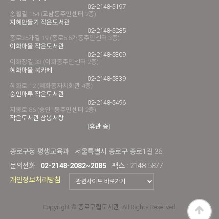
02-2148-5197
송월길 154 (교남동주민센터 2층)
지혜만들기 작은도서관
02-2148-5285
종로35가길 19 (종로5.6가동주민센터 3층)
이화마을 작은도서관
02-2148-5309
이화장길 33 (이화동주민센터 2층)
혜화마을 북카페
02-2148-5339
혜화로 12 (혜화동자치회관 4층)
숭인마루 작은도서관
02-2148-5496
지봉로 86 (숭인1동주민센터 2층)
작은도서관 삼봉서랑
(휴관 중)
종로구청 평생교육과
서울특별시 종로구 종로1길 36
문의전화 :
02-2148-2082~2085
팩스 : 2148-5877
개인정보처리방침
Copyright © 종로구립도서관. All Rights Reserved.