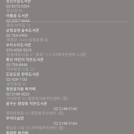
창신소담도서관
02-3672-0234
창신길 83
아름꿈 도서관
02-2237-6644
종로58가길 19
삼청공원 숲속도서관
02-734-3900
북촌로 134-3 삼청공원 내
우리소리도서관
070-4550-5015
삼일대로30길 47 (종로1.2.3.4가동주민센터 4,5층)
통인 어린이 작은도서관
02-739-8444
자하문로13길 20
도담도담 한옥도서관
02-928-1133
숭인동길 43
청운효자동 북카페
02-2148-5020
자하문로 92 (청운효자동주민센터 2층)
꿈꾸는 평창동 작은도서관
02-2148-5140
평창문화로 65 (평창동주민센터 2층)
무악다솜방
02-2148-5164
통일로14길 36 (무악동주민센터 2층)
홍파랑 북카페