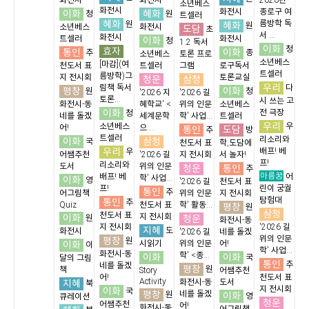
화전시
화전시
2026년
소년베스
화전시
화전시
종로구 여
이화
혜화
청
원
트셀러
혜화
름방학 독
원
혜화
원
소년베스
화전시
도담
초
서 ...
화전시
트셀러
화전시
이화
청
1.2 독서
이화
청
효자
통인
이화
추
종
소년베스
토론 프로
소년베스
[마감](여
천도서 표
트셀러
그램
로구독서
트셀러
름방학)그
지 전시회
토론교실
청운
삼청
우리
림책 독서
다
평창
이화
원
청
'2026 지
'2026 길
토론...
시 쓰는 고
화전시-동
혜학교' <
위의 인문
소년베스
이화
전 극장
청
네를 돌겠
세계문학
학' 사업...
트셀러
우리
소년베스
우
어!
으...
통인
도담
추
방
트셀러
리소리와
이화
삼청
국
천도서 표
학,도담에
우리
배프! 베
우
어쌤추천
'2026 길
지 전시회
서 놀자!
프!
리소리와
도서
위의 인문
청운
통인
추
아름꿈
배프! 베
어
학' 사업...
이화
영
'2026 길
천도서 표
프!
린이 궁궐
통인
추
어그림책
위의 인문
지 전시회
탐험대
통인
추
Quiz
천도서 표
학' 활동...
평창
원
삼청
천도서 표
이화
지 전시회
청운
원
화전시-동
지 전시회
'2026 길
지혜
도
화전시
'2026 길
네를 돌겠
위의 인문
평창
원
이화
시읽기
위의 인문
어!
이
학' 사업...
화전시-동
학' <종...
이화
이화
국
달의 그림
통인
추
네를 돌겠
평창
원
책
Story
어쌤추천
어!
천도서 표
Activity
지혜
화전시-동
도서
북
지 전시회
이화
국
평창
네를 돌겠
원
이화
영
큐레이션
청운
어쌤추천
어!
화전시-동