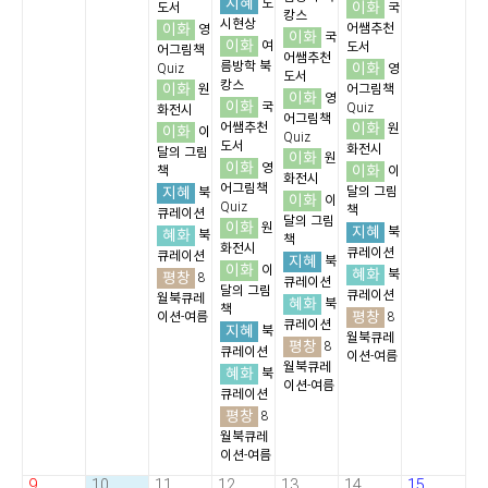
지혜
도
이화
도서
국
캉스
시현상
이화
어쌤추천
영
이화
국
이화
여
도서
어그림책
어쌤추천
름방학 북
이화
Quiz
영
도서
캉스
이화
원
어그림책
이화
영
이화
국
Quiz
화전시
어그림책
이화
어쌤추천
원
이화
이
Quiz
도서
화전시
달의 그림
이화
원
이화
영
이화
책
이
화전시
어그림책
지혜
달의 그림
북
이화
이
Quiz
책
큐레이션
달의 그림
이화
원
지혜
북
혜화
북
책
화전시
큐레이션
큐레이션
지혜
북
이화
이
혜화
북
평창
8
큐레이션
달의 그림
큐레이션
월북큐레
혜화
북
책
평창
이션-여름
8
큐레이션
지혜
북
월북큐레
평창
8
큐레이션
이션-여름
월북큐레
혜화
북
이션-여름
큐레이션
평창
8
월북큐레
이션-여름
9
10
11
12
13
14
15