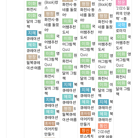
청운
(Book)캉
이화
평창
원
원
화전시-동
(Book)캉
스
'2026 길
화전시
네를 돌겠
화전시-동
스
평창
위의 인문
원
이화
어!
네를 돌겠
평창
이
원
학' <종...
화전시-동
어!
이화
국
달의 그림
화전시-동
국학
네를 돌겠
종
이화
국
책
어쌤추천
네를 돌겠
어!
로미각
지혜
도서
어쌤추천
어!
북
이화
국
이화
국
도서
이화
이화
영
국
큐레이션
어쌤추천
어쌤추천
이화
영
혜화
어그림책
어쌤추천
북
도서
도서
Quiz
어그림책
도서
큐레이션
이화
영
이화
영
이화
Quiz
이화
원
영
평창
8
어그림책
이화
어그림책
원
화전시
어그림책
월북큐레
Quiz
Quiz
화전시
이화
Quiz
이
이션-여름
이화
원
이화
원
이화
이화
이
원
달의 그림
화전시
화전시
책
달의 그림
화전시
이화
이
이화
이
책
지혜
이화
북
이
달의 그림
달의 그림
지혜
북
큐레이션
달의 그림
책
책
큐레이션
책
혜화
북
지혜
북
혜화
지혜
북
북
큐레이션
큐레이션
큐레이션
큐레이션
평창
8
혜화
북
홍파랑
혜화
와
북
월북큐레
큐레이션
이어키링
이션-여름
큐레이션
홍파랑
와
만들기
통인
이어키링
창신
어
2026년
만들기
반스케치
상명 여중