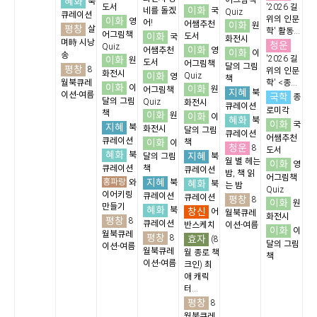
혜화
어그림책
북
도서
'2026 길
이화
네를 돌겠
국
Quiz
큐레이션
위의 인문
이화
영
어!
어쌤추천
이화
원
평창
살
학' 활동...
어그림책
이화
도서
국
화전시
며時 시낭
청운
Quiz
이화
어쌤추천
영
이화
이
송
이화
'2026 길
원
도서
어그림책
달의 그림
평창
8
위의 인문
화전시
이화
Quiz
영
책
월북큐레
학' <종...
이화
이
이화
원
어그림책
지혜
북
이션-여름
국학
종
달의 그림
Quiz
화전시
큐레이션
로미각
책
이화
원
이화
이
혜화
북
이화
국
지혜
북
화전시
달의 그림
큐레이션
어쌤추천
큐레이션
이화
책
이
청운
8
도서
혜화
북
지혜
달의 그림
북
월 별 헤는
이화
영
큐레이션
책
큐레이션
밤, 책 읽
어그림책
홍파랑
지혜
와
북
혜화
북
는 밤
Quiz
이어키링
큐레이션
큐레이션
평창
8
이화
원
만들기
혜화
북
창신
어
월북큐레
화전시
평창
8
큐레이션
반스케치
이션-여름
이화
이
월북큐레
평창
8
효자
(8
달의 그림
이션-여름
월북큐레
월 종로 책
책
이션-여름
크인) 최
애 캐릭
터...
평창
8
월북큐레