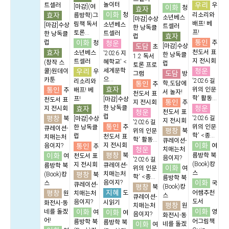
우리
놀이터
트셀러
우
[마감](여
이화
청
효자
이화
효자
청
리소리와
름방학)그
소년베스
[마감]수상
배프! 베
림책 독서
소년베스
[마감]수상
트셀러
한 낭독클
프!
토론...
트셀러
한 낭독클
효자
럽
통인
이화
럽
청운
추
청
도담
[마감]수상
초
효자
천도서 표
소년베스
'2026 지
한 낭독클
1.2 독서
지 전시회
트셀러
혜학교' <
(창작 스
럽
토론 프로
청운
우리
세계문학
쿨)원데이
우
도담
그램
방
으...
카툰
'2026 길
리소리와
통인
학,도담에
추
효자
통인
위의 인문
추
배프! 베
서 놀자!
천도서 표
학' 활동...
프!
[마감]수상
천도서 표
통인
지 전시회
추
청운
효자
한 낭독클
지 전시회
청운
천도서 표
럽
평창
'2026 길
북
[마감]수상
지 전시회
'2026 길
통인
추
위의 인문
한 낭독클
큐레이션-
평창
위의 인문
북
학' <종...
럽
천도서 표
치매는처
학' 활동...
큐레이션-
이화
통인
지 전시회
음이지?
여
추
청운
치매는처
평창
이화
북
름방학 북
여
천도서 표
음이지?
'2026 길
(Book)캉
지 전시회
큐레이션-
름방학 북
이화
위의 인문
여
스
평창
치매는처
(Book)캉
북
학' <종...
름방학 북
이화
음이지?
스
국
큐레이션-
평창
(Book)캉
북
지혜
평창
도
어쌤추천
원
치매는처
스
큐레이션-
도서
음이지?
시읽기
화전시-동
평창
치매는처
원
이화
이화
네를 돌겠
이화
영
여
여
음이지?
화전시-동
어!
어그림책
름방학 북
름방학 북
이화
네를 돌겠
여