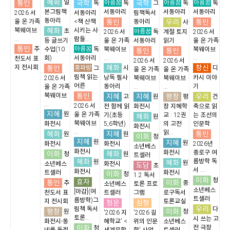
혜화
통인
일
국학
아름꿈
국학
아름꿈
아름꿈
독
독
그
독
독
본그림책
서동아리
서동아리
서동아리
2026 서
서동아리
림책독서
동아리
통인
우리
통인
울 온 가족
<책 산책
동아리
사
혜화
북웨이브
시키는 사
초
아름꿈
2026 서
독
계절 토지
2026 서
...
람들...
등 글쓰기
울 온 가족
서동아리
읽기
울 온 가족
통인
아름꿈
추
수업(10
독
북웨이브
북웨이브
통인
통인
회)
서동아리
...
...
천도서 표
2026 서
2026 서
혜화
창신
지 전시회
통인
홍파랑
시
디
그
울 온 가족
울 온 가족
림책 읽는
낭독 필사
카시 이야
2026 서
북웨이브
북웨이브
어른
동아리
기
울 온 가족
...
...
통인
북웨이브
지혜
지혜
평창
우리
고
원
평
건
...
2026 서
전 함께 읽
화전시
창 지혜학
축으로 읽
지혜
원
울 온 가족
기(초등
교 : 12권
는 조선의
혜화
원
북웨이브
화전시
5,6학년)
의 고전
인문학
화전시
...
읽...
혜화
지혜
통인
원
원
이화
청
지혜
원
지혜
원
화전시
화전시
2026년
소년베스
화전시
화전시
종로구 여
이화
혜화
청
원
트셀러
혜화
름방학 독
원
혜화
원
소년베스
화전시
도담
초
서 ...
화전시
트셀러
화전시
이화
청
1.2 독서
이화
청
효자
통인
이화
추
종
소년베스
토론 프로
소년베스
[마감](여
천도서 표
트셀러
그램
로구독서
트셀러
름방학)그
지 전시회
토론교실
청운
삼청
우리
림책 독서
다
평창
이화
원
청
'2026 지
'2026 길
토론...
시 쓰는 고
화전시-동
혜학교' <
위의 인문
소년베스
이화
전 극장
청