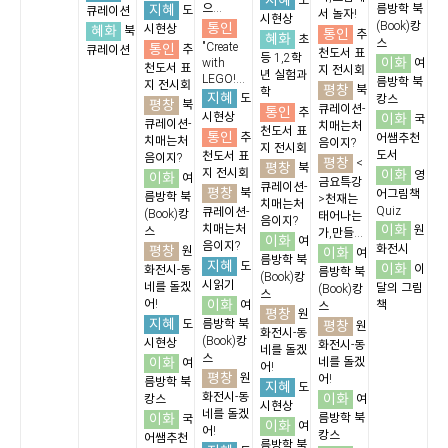
지혜
도
지혜
으...
름방학 북
도
큐레이션
서 놀자!
시현상
통인
(Book)캉
혜화
시현상
북
통인
추
혜화
초
스
통인
"Create
추
큐레이션
천도서 표
등 1,2학
이화
with
여
천도서 표
지 전시회
년 실험과
LEGO!...
름방학 북
지 전시회
평창
북
학
지혜
도
캉스
평창
북
큐레이션-
통인
추
시현상
이화
국
큐레이션-
치매는처
천도서 표
통인
추
어쌤추천
치매는처
음이지?
지 전시회
도서
천도서 표
음이지?
평창
<
평창
북
지 전시회
이화
영
이화
여
금요특강
큐레이션-
평창
북
어그림책
름방학 북
>천재는
치매는처
Quiz
큐레이션-
(Book)캉
태어나는
음이지?
이화
치매는처
원
스
가,만들...
이화
여
음이지?
평창
화전시
원
이화
여
름방학 북
지혜
도
이화
이
화전시-동
름방학 북
(Book)캉
시읽기
네를 돌겠
달의 그림
(Book)캉
스
이화
어!
여
책
스
평창
원
지혜
도
름방학 북
평창
원
화전시-동
(Book)캉
시현상
화전시-동
네를 돌겠
스
이화
네를 돌겠
여
어!
평창
원
어!
름방학 북
지혜
도
화전시-동
이화
캉스
여
시현상
네를 돌겠
이화
름방학 북
국
이화
여
어!
캉스
어쌤추천
름방학 북