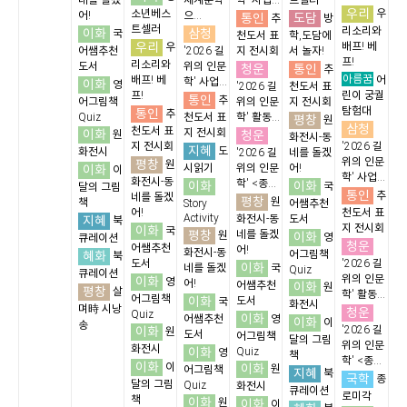
네를 돌겠
세계문학
학' 사업...
트셀러
우리
소년베스
우
어!
으...
통인
도담
추
방
트셀러
리소리와
이화
삼청
국
천도서 표
학,도담에
우리
배프! 베
우
어쌤추천
'2026 길
지 전시회
서 놀자!
프!
리소리와
도서
위의 인문
청운
통인
추
아름꿈
배프! 베
어
학' 사업...
이화
영
'2026 길
천도서 표
프!
린이 궁궐
통인
추
어그림책
위의 인문
지 전시회
탐험대
통인
추
Quiz
천도서 표
학' 활동...
평창
원
삼청
천도서 표
이화
지 전시회
청운
원
화전시-동
지 전시회
'2026 길
지혜
도
화전시
'2026 길
네를 돌겠
위의 인문
평창
원
이화
시읽기
위의 인문
어!
이
학' 사업...
화전시-동
학' <종...
이화
이화
국
달의 그림
통인
추
네를 돌겠
평창
원
책
Story
어쌤추천
어!
천도서 표
Activity
지혜
화전시-동
도서
북
지 전시회
이화
국
평창
네를 돌겠
원
이화
영
큐레이션
청운
어쌤추천
어!
화전시-동
혜화
어그림책
북
도서
'2026 길
이화
네를 돌겠
국
Quiz
큐레이션
위의 인문
이화
영
어!
어쌤추천
이화
원
평창
살
학' 활동...
어그림책
이화
도서
국
화전시
며時 시낭
청운
Quiz
이화
어쌤추천
영
이화
이
송
이화
'2026 길
원
도서
어그림책
달의 그림
위의 인문
화전시
이화
Quiz
영
책
학' <종...
이화
이
이화
원
어그림책
지혜
북
국학
종
달의 그림
Quiz
화전시
큐레이션
로미각
책
이화
원
이화
이