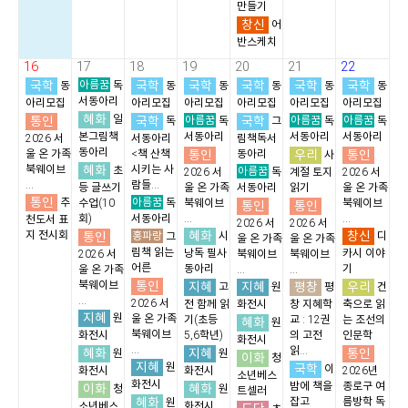
만들기
창신
어
반스케치
16
17
18
19
20
21
22
국학
아름꿈
국학
국학
국학
국학
국학
동
독
동
동
동
동
동
서동아리
아리모집
아리모집
아리모집
아리모집
아리모집
아리모집
혜화
통인
일
국학
아름꿈
국학
아름꿈
아름꿈
독
독
그
독
독
본그림책
서동아리
서동아리
서동아리
2026 서
서동아리
림책독서
동아리
통인
우리
통인
울 온 가족
<책 산책
동아리
사
혜화
북웨이브
시키는 사
초
아름꿈
2026 서
독
계절 토지
2026 서
...
람들...
등 글쓰기
울 온 가족
서동아리
읽기
울 온 가족
통인
아름꿈
추
수업(10
독
북웨이브
북웨이브
통인
통인
회)
서동아리
...
...
천도서 표
2026 서
2026 서
혜화
창신
지 전시회
통인
홍파랑
시
디
그
울 온 가족
울 온 가족
림책 읽는
낭독 필사
카시 이야
2026 서
북웨이브
북웨이브
어른
동아리
기
울 온 가족
...
...
통인
북웨이브
지혜
지혜
평창
우리
고
원
평
건
...
2026 서
전 함께 읽
화전시
창 지혜학
축으로 읽
지혜
원
울 온 가족
기(초등
교 : 12권
는 조선의
혜화
원
북웨이브
화전시
5,6학년)
의 고전
인문학
화전시
...
읽...
혜화
지혜
통인
원
원
이화
청
지혜
원
국학
이
화전시
화전시
2026년
소년베스
화전시
밤에 책을
종로구 여
이화
혜화
청
원
트셀러
혜화
잡고
름방학 독
원
소년베스
화전시