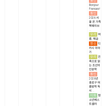
통인
Bonjour
Francais!
통인
2026 서
울 온 가족
북웨이브
...
우리
여
름, 해금
창신
디
카시 이야
기
우리
건
축으로 읽
는 조선의
인문학
통인
2026년
종로구 여
름방학 독
서 ...
이화
청
소년베스
트셀러