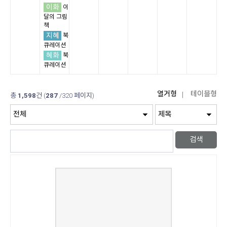
이화
이
달의 그림
책
지혜
북
큐레이션
혜화
북
큐레이션
총
1,598
건
(
287
/320 페이지)