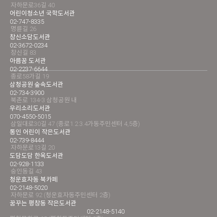
자하문로36길 40
어린이청소년 국학도서관
02-747-8335
명륜길 26
창신소담도서관
02-3672-0234
창신길 83
아름꿈 도서관
02-2237-6644
종로58가길 19
삼청공원 숲속도서관
02-734-3900
북촌로 134-3 삼청공원 내
우리소리도서관
070-4550-5015
삼일대로30길 47 (종로1.2.3.4가동주민센터 4,5층)
통인 어린이 작은도서관
02-739-8444
자하문로13길 20
도담도담 한옥도서관
02-928-1133
숭인동길 43
청운효자동 북카페
02-2148-5020
자하문로 92 (청운효자동주민센터 2층)
꿈꾸는 평창동 작은도서관
02-2148-5140