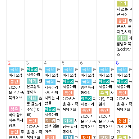
우리
다
시 쓰는 고
전 극장
통인
추
천도서 표
지 전시회
이화
여
름방학 북
(Book)캉
스
2
3
4
5
6
7
8
국학
아름꿈
국학
국학
국학
국학
국학
동
독
동
동
동
동
동
서동아리
아리모집
아리모집
아리모집
아리모집
아리모집
아리모집
혜화
통인
일
국학
아름꿈
국학
아름꿈
아름꿈
독
독
그
독
독
본그림책
서동아리
서동아리
서동아리
2026 서
서동아리
림책독서
동아리
통인
우리
통인
울 온 가족
<책 산책
동아리
사
혜화
북웨이브
시키는 사
초
아름꿈
2026 서
독
계절 토지
2026 서
...
람들...
등 글쓰기
울 온 가족
서동아리
읽기
울 온 가족
청운
아름꿈
아
수업(10
독
북웨이브
북웨이브
통인
통인
회)
서동아리
...
...
빠와 함께
2026 서
2026 서
혜화
창신
하는 독서
통인
홍파랑
시
디
그
울 온 가족
울 온 가족
캠프
림책 읽는
낭독 필사
카시 이야
2026 서
북웨이브
북웨이브
통인
어른
추
동아리
기
울 온 가족
...
...
통인
북웨이브
지혜
창신
평창
우리
천도서 표
고
조
평
건