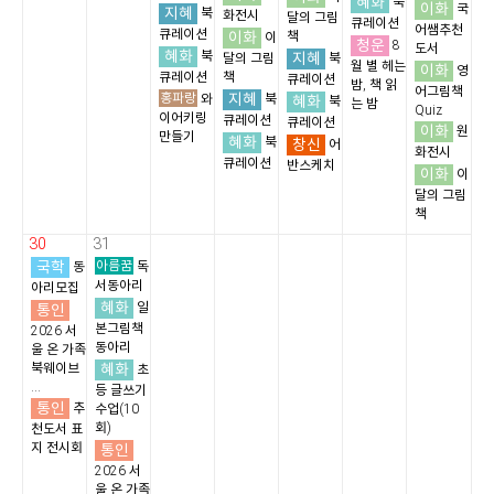
혜화
북
이화
국
지혜
북
화전시
달의 그림
큐레이션
어쌤추천
큐레이션
이화
책
이
청운
8
도서
혜화
북
지혜
달의 그림
북
월 별 헤는
이화
영
큐레이션
책
큐레이션
밤, 책 읽
어그림책
홍파랑
지혜
와
북
혜화
북
는 밤
Quiz
이어키링
큐레이션
큐레이션
이화
원
만들기
혜화
북
창신
어
화전시
큐레이션
반스케치
이화
이
달의 그림
책
30
31
국학
아름꿈
동
독
서동아리
아리모집
혜화
통인
일
본그림책
2026 서
동아리
울 온 가족
혜화
북웨이브
초
...
등 글쓰기
통인
추
수업(10
회)
천도서 표
지 전시회
통인
2026 서
울 온 가족