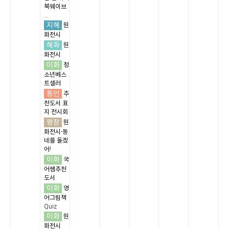
북웨이브
...
지혜
원
화전시
혜화
원
화전시
이화
청
소년베스
트셀러
통인
추
천도서 표
지 전시회
평창
원
화전시-동
네를 돌겠
어!
이화
국
어쌤추천
도서
이화
영
어그림책
Quiz
이화
원
화전시