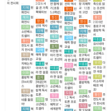
...
지 전시회
2026 서
전 함께 읽
선의 역사
창 지혜학
축으로 읽
지혜
원
울 온 가족
기(초등
교 : 12권
는 조선의
창신
친
북웨이브
화전시
5,6학년)
의 고전
인문학
환경코딩
...
읽...
혜화
창신
통인
원
조
지혜
원
창신
조
창신
조
화전시
선의 역사
2026년
화전시
선의 역사
선의 역사
종로구 여
이화
지혜
청
원
혜화
원
지혜
름방학 독
원
지혜
원
소년베스
화전시
화전시
서 ...
화전시
트셀러
화전시
혜화
원
국학
문
아름꿈
토
혜화
통인
원
혜화
추
원
화전시
해력 향상
요시네마
화전시
천도서 표
화전시
효자
재
교실
이화
청
국학
지 전시회
문
이화
종
미만점 이
아름꿈
옛
소년베스
평창
북
해력 향상
야기 한국
로구독서
이야기 따
트셀러
교실
큐레이션-
사: 조선의
토론교실
라 한 걸음
우리
다
아름꿈
치매는처
...
옛
아름꿈
옛
청운
여
시 쓰는 고
음이지?
아름꿈
이야기 따
옛
이야기 따
름방학특
전 극장
이화
라 한 걸음
이야기 따
여
라 한 걸음
강
우리
우
효자
라 한 걸음
청운
름방학 북
여
이화
청
이화
리소리와
(Book)캉
청
[마감](여
름방학특
소년베스
배프! 베
스
름방학)그
소년베스
강
트셀러
프!
평창
림책 독서
트셀러
원
이화
청
도담
초
통인
토론...
추
청운
화전시-동
소년베스
1.2 독서
이화
천도서 표
청
네를 돌겠
'2026 지
트셀러
토론 프로
지 전시회
어!
소년베스
혜학교' <
도담
방
그램
이화
지혜
트셀러
여
세계문학
북
학,도담에