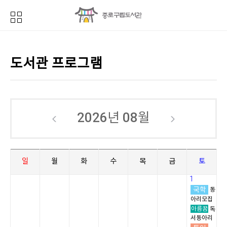
도서관 프로그램
2026년
08월
일
월
화
수
목
금
토
1
국학
동
아리모집
아름꿈
독
서동아리