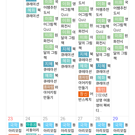
이화
국
이화
국
도서
이화
이화
영
국
큐레이션
어쌤추천
어쌤추천
이화
영
혜화
어그림책
어쌤추천
북
도서
도서
Quiz
어그림책
도서
큐레이션
이화
영
이화
영
이화
Quiz
이화
원
영
어그림책
이화
어그림책
원
화전시
어그림책
Quiz
Quiz
화전시
이화
Quiz
이
이화
원
이화
원
이화
이화
이
원
달의 그림
화전시
화전시
책
달의 그림
화전시
이화
이
이화
이
책
지혜
이화
북
이
달의 그림
달의 그림
지혜
북
큐레이션
달의 그림
책
책
큐레이션
책
혜화
북
지혜
북
혜화
지혜
북
북
큐레이션
큐레이션
큐레이션
큐레이션
혜화
북
홍파랑
혜화
와
북
큐레이션
이어키링
큐레이션
홍파랑
와
만들기
통인
이어키링
창신
어
2026년
만들기
반스케치
상명 여중
영어 북버
디...
23
24
25
26
27
28
29
국학
아름꿈
국학
국학
국학
국학
국학
동
독
동
동
동
동
동
서동아리
아리모집
아리모집
아리모집
아리모집
아리모집
아리모집