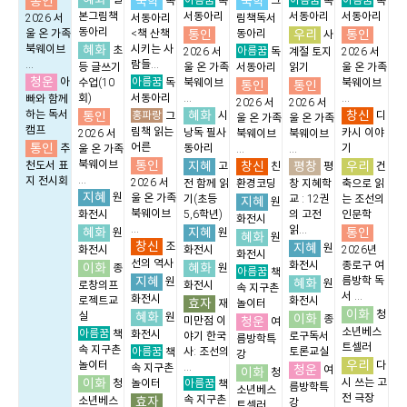
통인
국학
국학
독
독
그
독
독
본그림책
서동아리
서동아리
서동아리
2026 서
서동아리
림책독서
동아리
통인
우리
통인
울 온 가족
<책 산책
동아리
사
혜화
북웨이브
시키는 사
초
아름꿈
2026 서
독
계절 토지
2026 서
...
람들...
등 글쓰기
울 온 가족
서동아리
읽기
울 온 가족
청운
아름꿈
아
수업(10
독
북웨이브
북웨이브
통인
통인
회)
서동아리
...
...
빠와 함께
2026 서
2026 서
혜화
창신
하는 독서
통인
홍파랑
시
디
그
울 온 가족
울 온 가족
캠프
림책 읽는
낭독 필사
카시 이야
2026 서
북웨이브
북웨이브
통인
어른
추
동아리
기
울 온 가족
...
...
통인
북웨이브
지혜
창신
평창
우리
천도서 표
고
친
평
건
...
지 전시회
2026 서
전 함께 읽
환경코딩
창 지혜학
축으로 읽
지혜
원
울 온 가족
기(초등
교 : 12권
는 조선의
지혜
원
북웨이브
화전시
5,6학년)
의 고전
인문학
화전시
...
읽...
혜화
지혜
통인
원
원
혜화
원
창신
조
지혜
원
화전시
화전시
2026년
화전시
선의 역사
화전시
종로구 여
이화
혜화
종
원
아름꿈
책
지혜
름방학 독
원
혜화
원
로창의프
화전시
속 지구촌
서 ...
화전시
로젝트교
화전시
효자
재
놀이터
이화
청
혜화
실
원
이화
종
청운
미만점 이
여
소년베스
아름꿈
책
화전시
야기 한국
로구독서
름방학특
트셀러
속 지구촌
아름꿈
사: 조선의
토론교실
책
강
우리
놀이터
다
...
속 지구촌
청운
여
이화
청
이화
아름꿈
시 쓰는 고
청
놀이터
책
름방학특
소년베스
전 극장
효자
속 지구촌
소년베스
강
트셀러