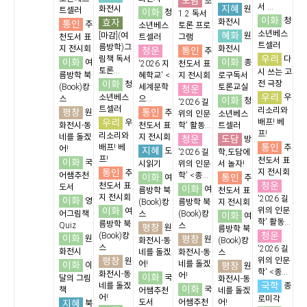
도담
초
서 ...
지혜
화전시
원
트셀러
이화
청
1.2 독서
이화
청
효자
화전시
통인
추
소년베스
토론 프로
소년베스
혜화
[마감](여
원
천도서 표
트셀러
그램
트셀러
름방학)그
지 전시회
화전시
청운
통인
추
우리
림책 독서
다
이화
이화
여
종
'2026 지
천도서 표
토론...
시 쓰는 고
름방학 북
혜학교' <
지 전시회
로구독서
이화
전 극장
청
(Book)캉
세계문학
토론교실
청운
우리
소년베스
우
스
으...
이화
청
'2026 길
트셀러
리소리와
평창
통인
원
추
위의 인문
소년베스
우리
배프! 베
우
화전시-동
천도서 표
학' 활동...
트셀러
프!
리소리와
네를 돌겠
지 전시회
청운
도담
방
통인
배프! 베
추
어!
지혜
도
'2026 길
학,도담에
프!
천도서 표
이화
국
시읽기
위의 인문
서 놀자!
통인
지 전시회
추
어쌤추천
학' <종...
이화
통인
여
추
청운
천도서 표
도서
이화
여
름방학 북
천도서 표
지 전시회
'2026 길
이화
영
(Book)캉
름방학 북
지 전시회
이화
위의 인문
여
어그림책
스
(Book)캉
이화
여
학' 활동...
름방학 북
Quiz
스
평창
원
름방학 북
청운
(Book)캉
이화
평창
원
원
화전시-동
(Book)캉
스
'2026 길
화전시
네를 돌겠
화전시-동
스
평창
위의 인문
원
이화
어!
네를 돌겠
평창
이
원
학' <종...
화전시-동
어!
이화
국
달의 그림
화전시-동
국학
네를 돌겠
종
이화
국
책
어쌤추천
네를 돌겠
어!
로미각
지혜
도서
어쌤추천
어!
북