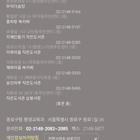
평창문화로 65 (평창동주민센터 2층)
무악다솜방
02-2148-5164
통일로14길 36 (무악동주민센터 2층)
홍파랑 북카페
02-2148-5197
송월길 154 (교남동주민센터 2층)
지혜만들기 작은도서관
02-2148-5285
종로35가길 19 (종로5.6가동주민센터 3층)
이화마을 작은도서관
02-2148-5309
이화장길 33 (이화동주민센터 2층)
혜화마을 북카페
02-2148-5339
혜화로 12 (혜화동자치회관 4층)
숭인마루 작은도서관
02-2148-5496
지봉로 86 (숭인1동주민센터 2층)
작은도서관 삼봉서랑
(휴관 중)
종로구청 평생교육과
서울특별시 종로구 종로1길 36
문의전화 :
02-2148-2082~2085
팩스 : 2148-5877
개인정보처리방침