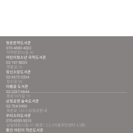
청운문학도서관
070-4680-4032
자하문로36길 40
어린이청소년 국학도서관
02-747-8335
명륜길 26
창신소담도서관
02-3672-0234
창신길 83
아름꿈 도서관
02-2237-6644
종로58가길 19
삼청공원 숲속도서관
02-734-3900
북촌로 134-3 삼청공원 내
우리소리도서관
070-4550-5015
삼일대로30길 47 (종로1.2.3.4가동주민센터 4,5층)
통인 어린이 작은도서관