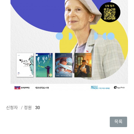
신청자 :
/
정원 :
30
목록