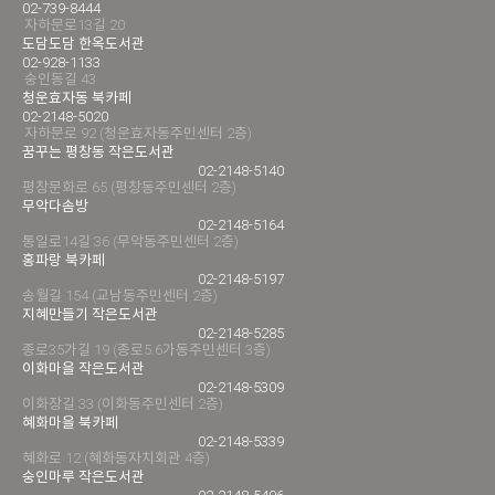
02-739-8444
자하문로13길 20
도담도담 한옥도서관
02-928-1133
숭인동길 43
청운효자동 북카페
02-2148-5020
자하문로 92 (청운효자동주민센터 2층)
꿈꾸는 평창동 작은도서관
02-2148-5140
평창문화로 65 (평창동주민센터 2층)
무악다솜방
02-2148-5164
통일로14길 36 (무악동주민센터 2층)
홍파랑 북카페
02-2148-5197
송월길 154 (교남동주민센터 2층)
지혜만들기 작은도서관
02-2148-5285
종로35가길 19 (종로5.6가동주민센터 3층)
이화마을 작은도서관
02-2148-5309
이화장길 33 (이화동주민센터 2층)
혜화마을 북카페
02-2148-5339
혜화로 12 (혜화동자치회관 4층)
숭인마루 작은도서관