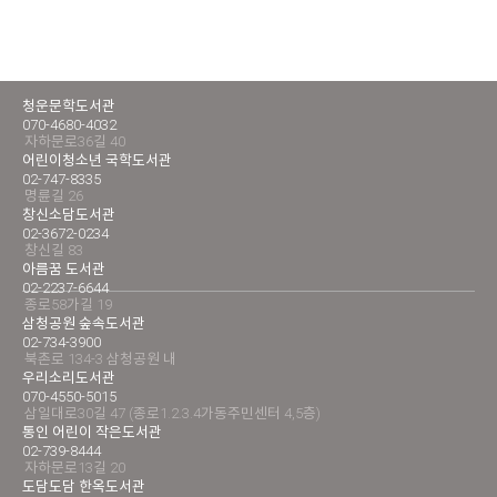
청운문학도서관
070-4680-4032
자하문로36길 40
어린이청소년 국학도서관
02-747-8335
명륜길 26
창신소담도서관
02-3672-0234
창신길 83
아름꿈 도서관
02-2237-6644
종로58가길 19
삼청공원 숲속도서관
02-734-3900
북촌로 134-3 삼청공원 내
우리소리도서관
070-4550-5015
삼일대로30길 47 (종로1.2.3.4가동주민센터 4,5층)
통인 어린이 작은도서관
02-739-8444
자하문로13길 20
도담도담 한옥도서관