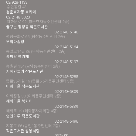
02-928-1133
숭인동길 43
청운효자동 북카페
02-2148-5020
자하문로 92 (청운효자동주민센터 2층)
꿈꾸는 평창동 작은도서관
02-2148-5140
평창문화로 65 (평창동주민센터 2층)
무악다솜방
02-2148-5164
통일로14길 36 (무악동주민센터 2층)
홍파랑 북카페
02-2148-5197
송월길 154 (교남동주민센터 2층)
지혜만들기 작은도서관
02-2148-5285
종로35가길 19 (종로5.6가동주민센터 3층)
이화마을 작은도서관
02-2148-5309
이화장길 33 (이화동주민센터 2층)
혜화마을 북카페
02-2148-5339
혜화로 12 (혜화동자치회관 4층)
숭인마루 작은도서관
02-2148-5496
지봉로 86 (숭인1동주민센터 2층)
작은도서관 삼봉서랑