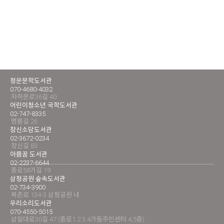
청운문학도서관
070-4680-4032
자하문로36길 40
어린이청소년 국학도서관
02-747-8335
명륜길 26
창신소담도서관
02-3672-0234
창신길 83
아름꿈 도서관
02-2237-6644
종로58가길 19
삼청공원 숲속도서관
02-734-3900
북촌로 134-3 삼청공원 내
우리소리도서관
070-4550-5015
삼일대로30길 47 (종로1.2.3.4가동주민센터 4,5층)