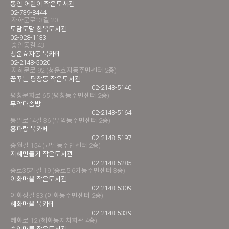
통인 어린이 작은도서관
02-739-8444
자하문로13길 20
도담도담 한옥도서관
02-928-1133
숭인동길 43
청운효자동 북카페
02-2148-5020
자하문로 92 (청운효자동주민센터 2층)
꿈꾸는 평창동 작은도서관
02-2148-5140
평창문화로 65 (평창동주민센터 2층)
무악다솜방
02-2148-5164
통일로14길 36 (무악동주민센터 2층)
홍파랑 북카페
02-2148-5197
송월길 154 (교남동주민센터 2층)
지혜만들기 작은도서관
02-2148-5285
종로35가길 19 (종로5.6가동주민센터 3층)
이화마을 작은도서관
02-2148-5309
이화장길 33 (이화동주민센터 2층)
혜화마을 북카페
02-2148-5339
혜화로 12 (혜화동자치회관 4층)