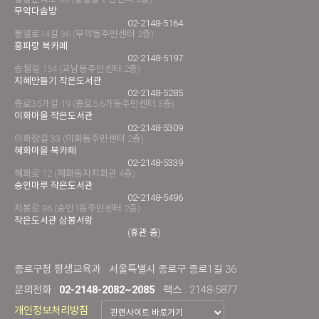
무악다솜방
02-2148-5164
통일로14길 36 (무악동주민센터 2층)
홍파랑 북카페
02-2148-5197
송월길 154 (교남동주민센터 2층)
지혜만들기 작은도서관
02-2148-5285
종로35가길 19 (종로5.6가동주민센터 3층)
이화마을 작은도서관
02-2148-5309
이화장길 33 (이화동주민센터 2층)
혜화마을 북카페
02-2148-5339
혜화로 12 (혜화동자치회관 4층)
숭인마루 작은도서관
02-2148-5496
지봉로 86 (숭인1동주민센터 2층)
작은도서관 삼봉서랑
(휴관 중)
종로구청 평생교육과
서울특별시 종로구 종로1길 36
문의전화 :
02-2148-2082~2085
팩스 : 2148-5877
개인정보처리방침