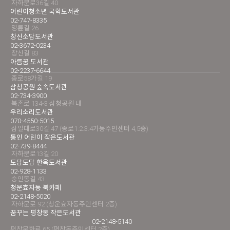
자하문로36길 40
어린이청소년 국학도서관
02-747-8335
명륜길 26
창신소담도서관
02-3672-0234
창신길 83
아름꿈 도서관
02-2237-6644
종로58가길 19
삼청공원 숲속도서관
02-734-3900
북촌로 134-3 삼청공원 내
우리소리도서관
070-4550-5015
삼일대로30길 47 (종로1.2.3.4가동주민센터 4,5층)
통인 어린이 작은도서관
02-739-8444
자하문로13길 20
도담도담 한옥도서관
02-928-1133
숭인동길 43
청운효자동 북카페
02-2148-5020
자하문로 92 (청운효자동주민센터 2층)
꿈꾸는 평창동 작은도서관
02-2148-5140
평창문화로 65 (평창동주민센터 2층)