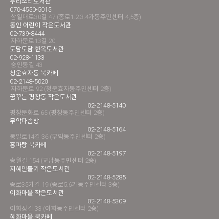
우리소리도서관
070-4550-5015
삼일대로30길 47 (종로1.2.3.4가동주민센터 4,5층)
통인 어린이 작은도서관
02-739-8444
자하문로13길 20
도담도담 한옥도서관
02-928-1133
숭인동길 43
청운효자동 북카페
02-2148-5020
자하문로 92 (청운효자동주민센터 2층)
꿈꾸는 평창동 작은도서관
02-2148-5140
평창문화로 65 (평창동주민센터 2층)
무악다솜방
02-2148-5164
통일로14길 36 (무악동주민센터 2층)
홍파랑 북카페
02-2148-5197
송월길 154 (교남동주민센터 2층)
지혜만들기 작은도서관
02-2148-5285
종로35가길 19 (종로5.6가동주민센터 3층)
이화마을 작은도서관
02-2148-5309
이화장길 33 (이화동주민센터 2층)
혜화마을 북카페