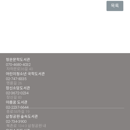
목록
청운문학도서관
070-4680-4032
자하문로36길 40
어린이청소년 국학도서관
02-747-8335
명륜길 26
창신소담도서관
02-3672-0234
창신길 83
아름꿈 도서관
02-2237-6644
종로58가길 19
삼청공원 숲속도서관
02-734-3900
북촌로 134-3 삼청공원 내