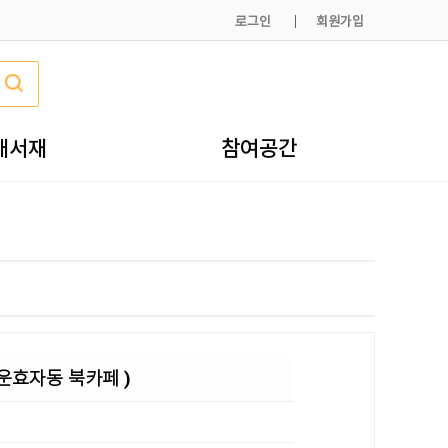
로그인
회원가입
내서재
참여공간
청운효자동 북카페 )