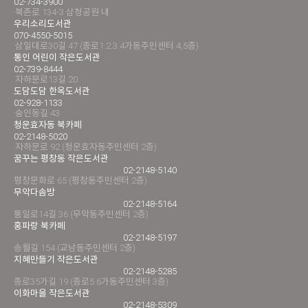
02-734-3900
북촌로 134-3 삼청공원 내
우리소리도서관
070-4550-5015
삼일대로30길 47 (종로1.2.3.4가동주민센터 4,5층)
통인 어린이 작은도서관
02-739-8444
자하문로13길 20
도담도담 한옥도서관
02-928-1133
숭인동길 43
청운효자동 북카페
02-2148-5020
자하문로 92 (청운효자동주민센터 2층)
꿈꾸는 평창동 작은도서관
02-2148-5140
평창문화로 65 (평창동주민센터 2층)
무악다솜방
02-2148-5164
통일로14길 36 (무악동주민센터 2층)
홍파랑 북카페
02-2148-5197
송월길 154 (교남동주민센터 2층)
지혜만들기 작은도서관
02-2148-5285
종로35가길 19 (종로5.6가동주민센터 3층)
이화마을 작은도서관
02-2148-5309