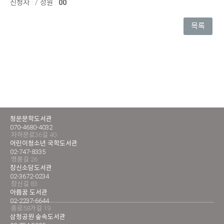
신청자 :
/
정원 :
00
목록
청운문학도서관
070-4680-4032
자하문로36길 40
어린이청소년 국학도서관
02-747-8335
명륜길 26
창신소담도서관
02-3672-0234
창신길 83
아름꿈 도서관
02-2237-6644
종로58가길 19
삼청공원 숲속도서관