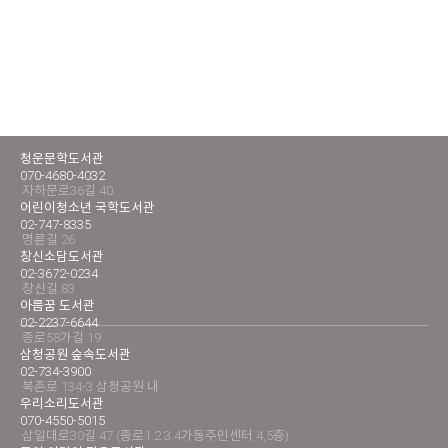
청운문학도서관
070-4680-4032
자하문로36길 40
어린이청소년 국학도서관
02-747-8335
명륜길 26
창신소담도서관
02-3672-0234
창신길 83
아름꿈 도서관
02-2237-6644
종로58가길 19
삼청공원 숲속도서관
02-734-3900
북촌로 134-3 삼청공원 내
우리소리도서관
070-4550-5015
삼일대로30길 47 (종로1.2.3.4가동주민센터 4,5층)