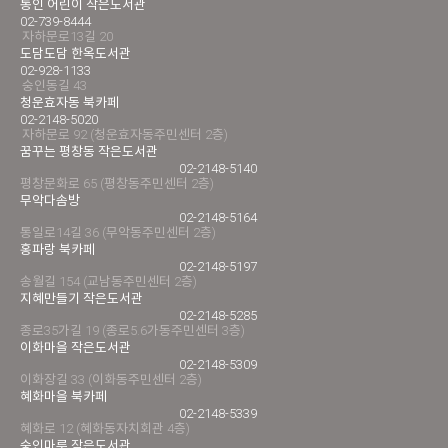
통인 어린이 작은도서관
02-739-8444
자하문로13길 20
도담도담 한옥도서관
02-928-1133
숭인동길 43
청운효자동 북카페
02-2148-5020
자하문로 92 (청운효자동주민센터 2층)
꿈꾸는 평창동 작은도서관
02-2148-5140
평창문화로 65 (평창동주민센터 2층)
무악다솜방
02-2148-5164
통일로14길 36 (무악동주민센터 2층)
홍파랑 북카페
02-2148-5197
송월길 154 (교남동주민센터 2층)
지혜만들기 작은도서관
02-2148-5285
종로35가길 19 (종로5.6가동주민센터 3층)
이화마을 작은도서관
02-2148-5309
이화장길 33 (이화동주민센터 2층)
혜화마을 북카페
02-2148-5339
혜화로 12 (혜화동자치회관 4층)
숭인마루 작은도서관