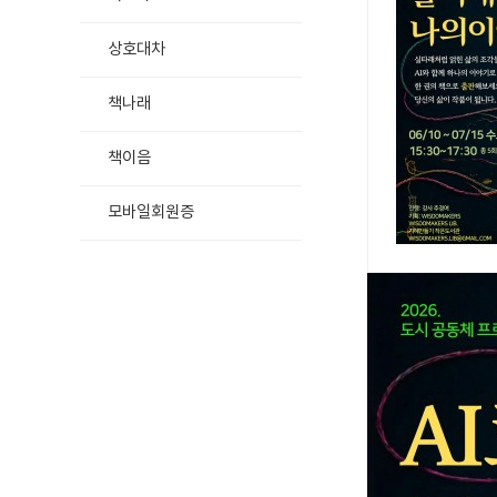
상호대차
책나래
책이음
모바일회원증