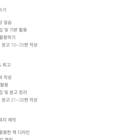
쓰기
성 실습
가입 및 기본 활용
 활용하기
적 원고 10~20편 작성
& 퇴고
화 작성
 활용
편집 및 원고 정리
적 원고 21~30편 작성
 표지 제작
 활용한 책 디자인