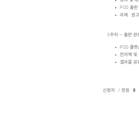
표지 및 내
POD 출판
과제 : 원
5주차 — 출판 완
POD 플랫
전자책 및
결과물 공
신청자 :
/
정원 :
8