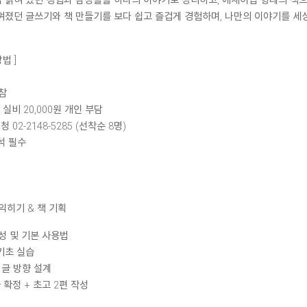
 얽혀 있던 경험과 감정들을 하나의 이야기로 정리하고, 에세이집 형태의 책으
껴졌던 글쓰기와 책 만들기를 보다 쉽고 즐겁게 경험하며, 나만의 이야기를 세
법 ]
참
판 실비 20,000원 개인 부담
 02-2148-5285 (선착순 8명)
석 필수
 익히기 & 책 기획
생성 및 기본 사용법
기초 실습
 글 방향 설계
차 확정 + 초고 2편 작성