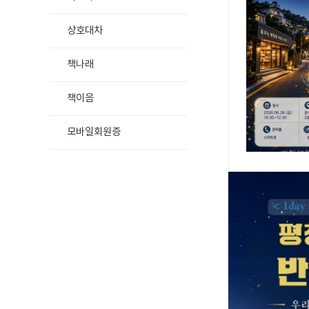
상호대차
책나래
책이음
모바일회원증