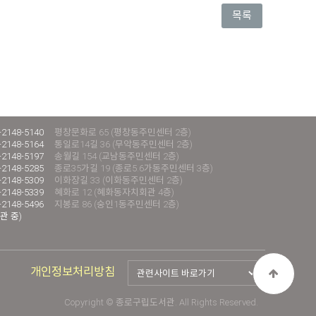
목록
-2148-5140
평창문화로 65 (평창동주민센터 2층)
-2148-5164
통일로14길 36 (무악동주민센터 2층)
-2148-5197
송월길 154 (교남동주민센터 2층)
-2148-5285
종로35가길 19 (종로5.6가동주민센터 3층)
-2148-5309
이화장길 33 (이화동주민센터 2층)
-2148-5339
혜화로 12 (혜화동자치회관 4층)
-2148-5496
지봉로 86 (숭인1동주민센터 2층)
관 중)
개인정보처리방침
Copyright © 종로구립도서관. All Rights Reserved.