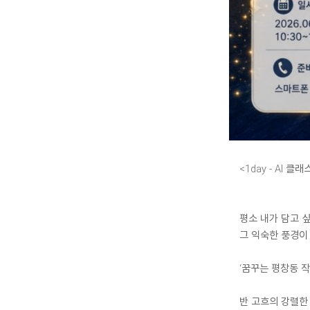
<1day - AI 
평소 내가 담고 싶
그 익숙한 풍경이
‘꿈꾸는 평창동 작
반 고흐의 강렬한