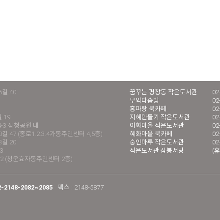
길 40
꿈꾸는 평창동 작은도서관
02
무악다솜방
02
홍파랑 북카페
02
 19
지혜만들기 작은도서관
02
4-3 삼청공원 내
이화마을 작은도서관
02
 47 (종로1.2.3.4가동주민센터 4,5층)
혜화마을 북카페
02
길 20
숭인마루 작은도서관
02
3
작은도서관 삼봉서랑
(휴
2 (청운효자동주민센터 2층)
2-2148-2082~2085
팩스 : 2148-5877