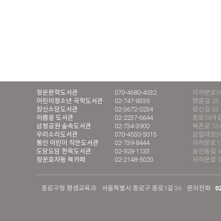
청운문학도서관
070-4680-4032
자하문로36
어린이청소년 국학도서관
02-747-8335
명륜길 26
창신소담도서관
02-3672-0234
창신길 83
아름꿈 도서관
02-2237-6644
종로58가길
삼청공원 숲속도서관
02-734-3900
북촌로 13
우리소리도서관
070-4550-5015
삼일대로30길
통인 어린이 작은도서관
02-739-8444
자하문로13
도담도담 한옥도서관
02-928-1133
숭인동길 4
청운효자동 북카페
02-2148-5020
자하문로 9
종로구청 평생교육과
서울특별시 종로구 종로1길 36
문의전화 :
0