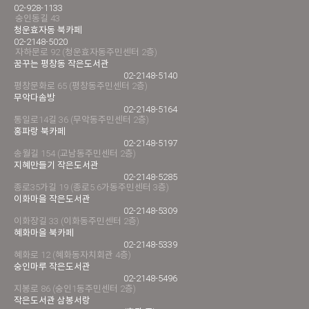
02-928-1133
숭인동길 43
청운효자동 북카페
02-2148-5020
자하문로 92 (청운효자동주민센터 2층)
꿈꾸는 평창동 작은도서관
02-2148-5140
평창문화로 65 (평창동주민센터 2층)
무악다솜방
02-2148-5164
통일로14길 36 (무악동주민센터 2층)
홍파랑 북카페
02-2148-5197
송월길 154 (교남동주민센터 2층)
지혜만들기 작은도서관
02-2148-5285
종로35가길 19 (종로5.6가동주민센터 3층)
이화마을 작은도서관
02-2148-5309
이화장길 33 (이화동주민센터 2층)
혜화마을 북카페
02-2148-5339
혜화로 12 (혜화동자치회관 4층)
숭인마루 작은도서관
02-2148-5496
지봉로 86 (숭인1동주민센터 2층)
작은도서관 삼봉서랑