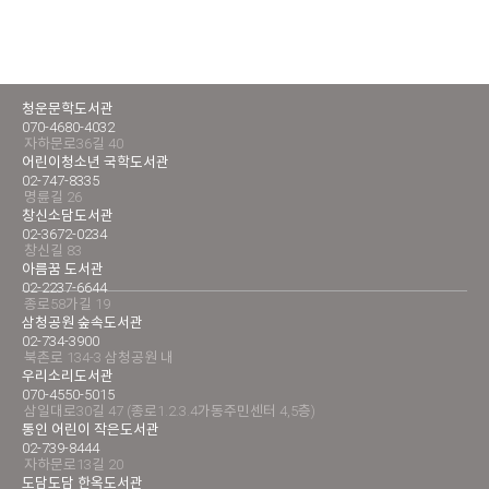
청운문학도서관
070-4680-4032
자하문로36길 40
어린이청소년 국학도서관
02-747-8335
명륜길 26
창신소담도서관
02-3672-0234
창신길 83
아름꿈 도서관
02-2237-6644
종로58가길 19
삼청공원 숲속도서관
02-734-3900
북촌로 134-3 삼청공원 내
우리소리도서관
070-4550-5015
삼일대로30길 47 (종로1.2.3.4가동주민센터 4,5층)
통인 어린이 작은도서관
02-739-8444
자하문로13길 20
도담도담 한옥도서관