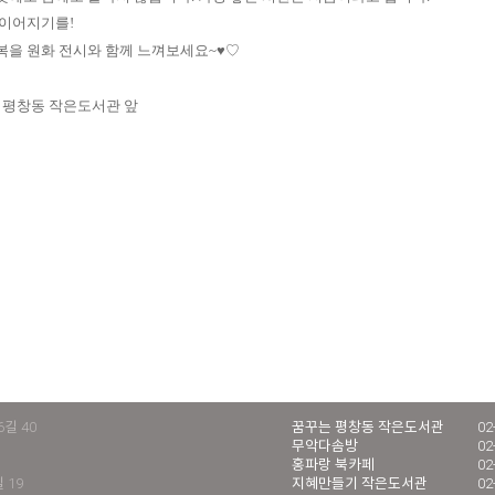
 이어지기를!
복을 원화 전시와 함께 느껴보세요~♥♡
는 평창동 작은도서관 앞
길 40
꿈꾸는 평창동 작은도서관
02
무악다솜방
02
홍파랑 북카페
02
 19
지혜만들기 작은도서관
02