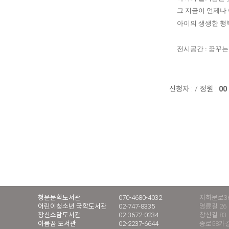
그 지금이 언제나
아이의 생생한 행
전시공간 : 꿈꾸
신청자 :
/
정원 :
00
청운문학도서관
070-4680-4032
자하문로36
어린이청소년 국학도서관
02-747-8335
명륜길 26
창신소담도서관
02-3672-0234
창신길 83
아름꿈 도서관
02-2237-6644
종로58가길