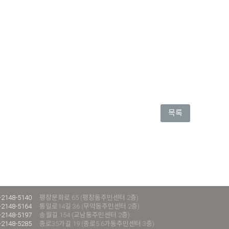
목록
-2148-5140
평창문화로 65 (평창동주민센터 2층)
-2148-5164
통일로14길 36 (무악동주민센터 2층)
-2148-5197
송월길 154 (교남동주민센터 2층)
-2148-5285
종로35가길 19 (종로5.6가동주민센터 3층)