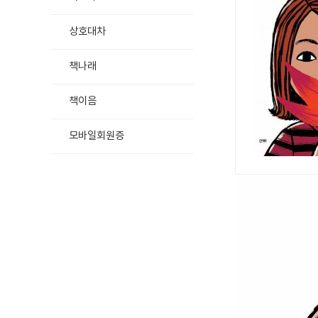
상호대차
책나래
책이음
모바일회원증