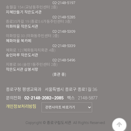
02-2148-5197
송월길 154 (교남동주민센터 2층)
지혜만들기 작은도서관
02-2148-5285
종로35가길 19 (종로5.6가동주민센터 3층)
이화마을 작은도서관
02-2148-5309
이화장길 33 (이화동주민센터 2층)
혜화마을 북카페
02-2148-5339
혜화로 12 (혜화동자치회관 4층)
숭인마루 작은도서관
02-2148-5496
지봉로 86 (숭인1동주민센터 2층)
작은도서관 삼봉서랑
(휴관 중)
종로구청 평생교육과
서울특별시 종로구 종로1길 36
문의전화 :
02-2148-2082~2085
팩스 : 2148-5877
개인정보처리방침
Copyright © 종로구립도서관. All Rights Reserved.