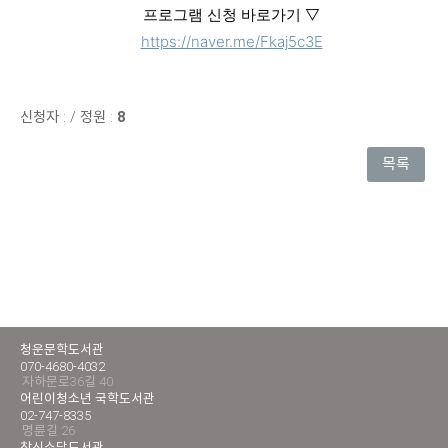
프로그램 신청 바로가기 ▽
https://naver.me/Fkaj5c3E
신청자 :
/
정원 :
8
목록
청운문학도서관
070-4680-4032
자하문로36길 40
어린이청소년 국학도서관
02-747-8335
명륜길 26
창신소담도서관