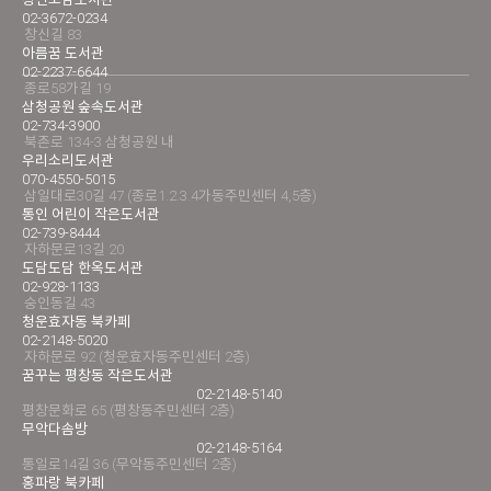
02-3672-0234
창신길 83
아름꿈 도서관
02-2237-6644
종로58가길 19
삼청공원 숲속도서관
02-734-3900
북촌로 134-3 삼청공원 내
우리소리도서관
070-4550-5015
삼일대로30길 47 (종로1.2.3.4가동주민센터 4,5층)
통인 어린이 작은도서관
02-739-8444
자하문로13길 20
도담도담 한옥도서관
02-928-1133
숭인동길 43
청운효자동 북카페
02-2148-5020
자하문로 92 (청운효자동주민센터 2층)
꿈꾸는 평창동 작은도서관
02-2148-5140
평창문화로 65 (평창동주민센터 2층)
무악다솜방
02-2148-5164
통일로14길 36 (무악동주민센터 2층)
홍파랑 북카페