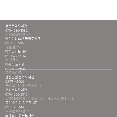
청운문학도서관
070-4680-4032
자하문로36길 40
어린이청소년 국학도서관
02-747-8335
명륜길 26
창신소담도서관
02-3672-0234
창신길 83
아름꿈 도서관
02-2237-6644
종로58가길 19
삼청공원 숲속도서관
02-734-3900
북촌로 134-3 삼청공원 내
우리소리도서관
070-4550-5015
삼일대로30길 47 (종로1.2.3.4가동주민센터 4,5층)
통인 어린이 작은도서관
02-739-8444
자하문로13길 20
도담도담 한옥도서관