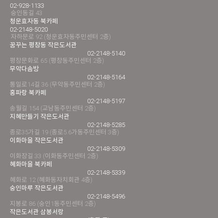
02-928-1133
숭인동길 43
청운효자동 북카페
02-2148-5020
자하문로 92 (청운효자동주민센터 2층)
꿈꾸는 평창동 작은도서관
02-2148-5140
평창문화로 65 (평창동주민센터 2층)
무악다솜방
02-2148-5164
통일로14길 36 (무악동주민센터 2층)
홍파랑 북카페
02-2148-5197
송월길 154 (교남동주민센터 2층)
지혜만들기 작은도서관
02-2148-5285
종로35가길 19 (종로5.6가동주민센터 3층)
이화마을 작은도서관
02-2148-5309
이화장길 33 (이화동주민센터 2층)
혜화마을 북카페
02-2148-5339
혜화로 12 (혜화동자치회관 4층)
숭인마루 작은도서관
02-2148-5496
지봉로 86 (숭인1동주민센터 2층)
작은도서관 삼봉서랑