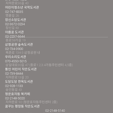
자하문로36길 40
어린이청소년 국학도서관
02-747-8335
명륜길 26
창신소담도서관
02-3672-0234
창신길 83
아름꿈 도서관
02-2237-6644
종로58가길 19
삼청공원 숲속도서관
02-734-3900
북촌로 134-3 삼청공원 내
우리소리도서관
070-4550-5015
삼일대로30길 47 (종로1.2.3.4가동주민센터 4,5층)
통인 어린이 작은도서관
02-739-8444
자하문로13길 20
도담도담 한옥도서관
02-928-1133
숭인동길 43
청운효자동 북카페
02-2148-5020
자하문로 92 (청운효자동주민센터 2층)
꿈꾸는 평창동 작은도서관
02-2148-5140