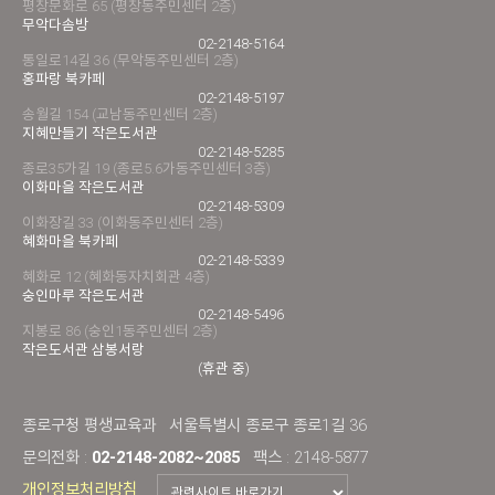
평창문화로 65 (평창동주민센터 2층)
무악다솜방
02-2148-5164
통일로14길 36 (무악동주민센터 2층)
홍파랑 북카페
02-2148-5197
송월길 154 (교남동주민센터 2층)
지혜만들기 작은도서관
02-2148-5285
종로35가길 19 (종로5.6가동주민센터 3층)
이화마을 작은도서관
02-2148-5309
이화장길 33 (이화동주민센터 2층)
혜화마을 북카페
02-2148-5339
혜화로 12 (혜화동자치회관 4층)
숭인마루 작은도서관
02-2148-5496
지봉로 86 (숭인1동주민센터 2층)
작은도서관 삼봉서랑
(휴관 중)
종로구청 평생교육과
서울특별시 종로구 종로1길 36
문의전화 :
02-2148-2082~2085
팩스 : 2148-5877
개인정보처리방침