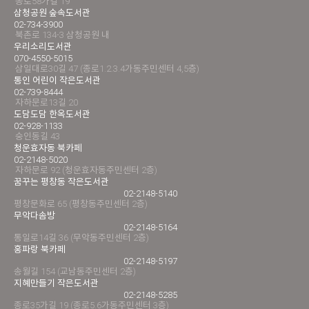
종로58가길 19
삼청공원 숲속도서관
02-734-3900
북촌로 134-3 삼청공원 내
우리소리도서관
070-4550-5015
삼일대로30길 47 (종로1.2.3.4가동주민센터 4,5층)
통인 어린이 작은도서관
02-739-8444
자하문로13길 20
도담도담 한옥도서관
02-928-1133
숭인동길 43
청운효자동 북카페
02-2148-5020
자하문로 92 (청운효자동주민센터 2층)
꿈꾸는 평창동 작은도서관
02-2148-5140
평창문화로 65 (평창동주민센터 2층)
무악다솜방
02-2148-5164
통일로14길 36 (무악동주민센터 2층)
홍파랑 북카페
02-2148-5197
송월길 154 (교남동주민센터 2층)
지혜만들기 작은도서관
02-2148-5285
종로35가길 19 (종로5.6가동주민센터 3층)