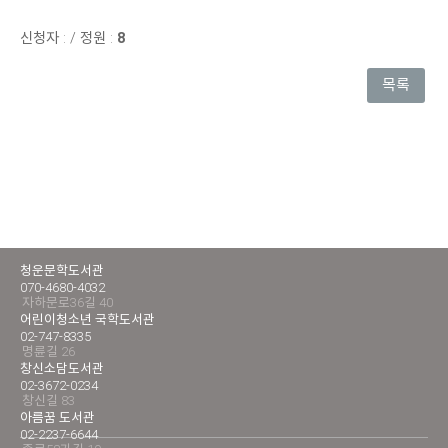
신청자 :
/
정원 :
8
목록
청운문학도서관
070-4680-4032
자하문로36길 40
어린이청소년 국학도서관
02-747-8335
명륜길 26
창신소담도서관
02-3672-0234
창신길 83
아름꿈 도서관
02-2237-6644