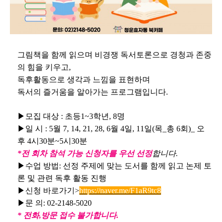
그림책을 함께 읽으며 비경쟁 독서토론으로 경청과 존중
의 힘을 키우고,
독후활동으로 생각과 느낌을 표현하며
독서의 즐거움을 알아가는 프로그램입니다.
▶모집 대상 : 초등1~3학년, 8명
▶일 시 : 5월 7, 14, 21, 28, 6월 4일, 11일(목_총 6회)_ 오
후 4시30분~5시30분
*전 회차 참석 가능 신청자를 우선 선정
합니다.
▶수업 방법: 선정 주제에 맞는 도서를 함께 읽고 논제 토
론 및 관련 독후 활동 진행
▶신청 바로가기>
https://naver.me/F1aR9tc8
▶문 의: 02-2148-5020
* 전화,방문 접수 불가합니다.