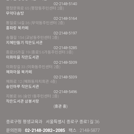
02-2148-5140
평창문화로 65 (평창동주민센터 2층)
무악다솜방
02-2148-5164
통일로14길 36 (무악동주민센터 2층)
홍파랑 북카페
02-2148-5197
송월길 154 (교남동주민센터 2층)
지혜만들기 작은도서관
02-2148-5285
종로35가길 19 (종로5.6가동주민센터 3층)
이화마을 작은도서관
02-2148-5309
이화장길 33 (이화동주민센터 2층)
혜화마을 북카페
02-2148-5339
혜화로 12 (혜화동자치회관 4층)
숭인마루 작은도서관
02-2148-5496
지봉로 86 (숭인1동주민센터 2층)
작은도서관 삼봉서랑
(휴관 중)
종로구청 평생교육과
서울특별시 종로구 종로1길 36
문의전화 :
02-2148-2082~2085
팩스 : 2148-5877