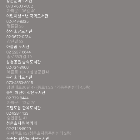
청운문학도서관
070-4680-4032
자하문로36길 40
어린이청소년 국학도서관
02-747-8335
명륜길 26
창신소담도서관
02-3672-0234
창신길 83
아름꿈 도서관
02-2237-6644
종로58가길 19
삼청공원 숲속도서관
02-734-3900
북촌로 134-3 삼청공원 내
우리소리도서관
070-4550-5015
삼일대로30길 47 (종로1.2.3.4가동주민센터 4,5층)
통인 어린이 작은도서관
02-739-8444
자하문로13길 20
도담도담 한옥도서관
02-928-1133
숭인동길 43
청운효자동 북카페
02-2148-5020
자하문로 92 (청운효자동주민센터 2층)
꿈꾸는 평창동 작은도서관