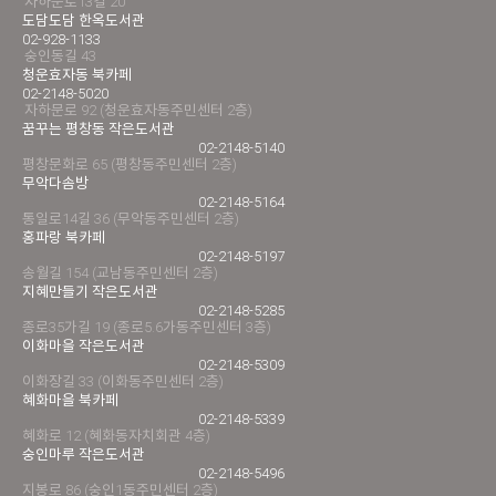
자하문로13길 20
도담도담 한옥도서관
02-928-1133
숭인동길 43
청운효자동 북카페
02-2148-5020
자하문로 92 (청운효자동주민센터 2층)
꿈꾸는 평창동 작은도서관
02-2148-5140
평창문화로 65 (평창동주민센터 2층)
무악다솜방
02-2148-5164
통일로14길 36 (무악동주민센터 2층)
홍파랑 북카페
02-2148-5197
송월길 154 (교남동주민센터 2층)
지혜만들기 작은도서관
02-2148-5285
종로35가길 19 (종로5.6가동주민센터 3층)
이화마을 작은도서관
02-2148-5309
이화장길 33 (이화동주민센터 2층)
혜화마을 북카페
02-2148-5339
혜화로 12 (혜화동자치회관 4층)
숭인마루 작은도서관
02-2148-5496
지봉로 86 (숭인1동주민센터 2층)