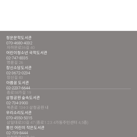
청운문학도서관
070-4680-4032
자하문로36길 40
어린이청소년 국학도서관
02-747-8335
명륜길 26
창신소담도서관
02-3672-0234
창신길 83
아름꿈 도서관
02-2237-6644
종로58가길 19
삼청공원 숲속도서관
02-734-3900
북촌로 134-3 삼청공원 내
우리소리도서관
070-4550-5015
삼일대로30길 47 (종로1.2.3.4가동주민센터 4,5층)
통인 어린이 작은도서관
02-739-8444