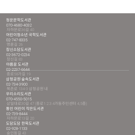
청운문학도서관
070-4680-4032
자하문로36길 40
어린이청소년 국학도서관
02-747-8335
명륜길 26
창신소담도서관
02-3672-0234
창신길 83
아름꿈 도서관
02-2237-6644
종로58가길 19
삼청공원 숲속도서관
02-734-3900
북촌로 134-3 삼청공원 내
우리소리도서관
070-4550-5015
삼일대로30길 47 (종로1.2.3.4가동주민센터 4,5층)
통인 어린이 작은도서관
02-739-8444
자하문로13길 20
도담도담 한옥도서관
02-928-1133
숭인동길 43