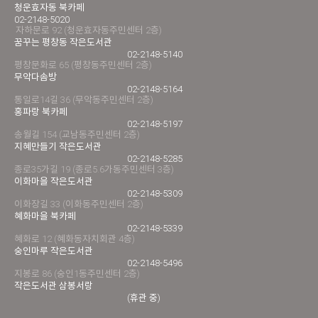
청운효자동 북카페
02-2148-5020
자하문로 92 (청운효자동주민센터 2층)
꿈꾸는 평창동 작은도서관
02-2148-5140
평창문화로 65 (평창동주민센터 2층)
무악다솜방
02-2148-5164
통일로14길 36 (무악동주민센터 2층)
홍파랑 북카페
02-2148-5197
송월길 154 (교남동주민센터 2층)
지혜만들기 작은도서관
02-2148-5285
종로35가길 19 (종로5.6가동주민센터 3층)
이화마을 작은도서관
02-2148-5309
이화장길 33 (이화동주민센터 2층)
혜화마을 북카페
02-2148-5339
혜화로 12 (혜화동자치회관 4층)
숭인마루 작은도서관
02-2148-5496
지봉로 86 (숭인1동주민센터 2층)
작은도서관 삼봉서랑
(휴관 중)