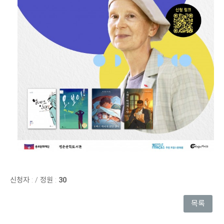
신청자 :
/
정원 :
30
목록