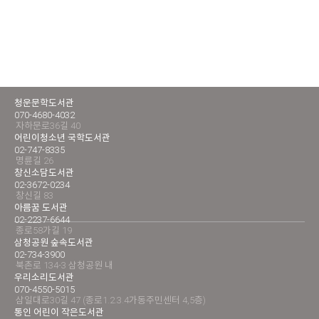
청운문학도서관
070-4680-4032
자하문로36길 40
어린이청소년 국학도서관
02-747-8335
명륜길 26
창신소담도서관
02-3672-0234
창신길 83
아름꿈 도서관
02-2237-6644
종로58가길 19
삼청공원 숲속도서관
02-734-3900
북촌로 134-3 삼청공원 내
우리소리도서관
070-4550-5015
삼일대로30길 47 (종로1.2.3.4가동주민센터 4,5층)
통인 어린이 작은도서관