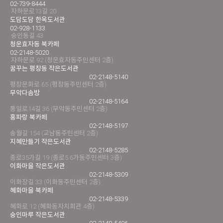
02-739-8444
자하문로13길 20
도담도담 한옥도서관
02-928-1133
숭인동길 43
청운효자동 북카페
02-2148-5020
자하문로 92 (청운효자동주민센터 2층)
꿈꾸는 평창동 작은도서관
02-2148-5140
평창문화로 65 (평창동주민센터 2층)
무악다솜방
02-2148-5164
통일로14길 36 (무악동주민센터 2층)
홍파랑 북카페
02-2148-5197
송월길 154 (교남동주민센터 2층)
지혜만들기 작은도서관
02-2148-5285
종로35가길 19 (종로5.6가동주민센터 3층)
이화마을 작은도서관
02-2148-5309
이화장길 33 (이화동주민센터 2층)
혜화마을 북카페
02-2148-5339
혜화로 12 (혜화동자치회관 4층)
숭인마루 작은도서관