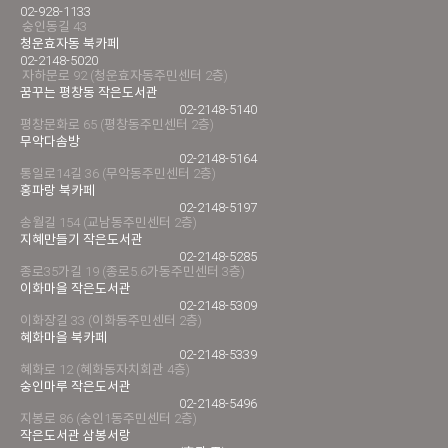
02-928-1133
숭인동길 43
청운효자동 북카페
02-2148-5020
자하문로 92 (청운효자동주민센터 2층)
꿈꾸는 평창동 작은도서관
02-2148-5140
평창문화로 65 (평창동주민센터 2층)
무악다솜방
02-2148-5164
통일로14길 36 (무악동주민센터 2층)
홍파랑 북카페
02-2148-5197
송월길 154 (교남동주민센터 2층)
지혜만들기 작은도서관
02-2148-5285
종로35가길 19 (종로5.6가동주민센터 3층)
이화마을 작은도서관
02-2148-5309
이화장길 33 (이화동주민센터 2층)
혜화마을 북카페
02-2148-5339
혜화로 12 (혜화동자치회관 4층)
숭인마루 작은도서관
02-2148-5496
지봉로 86 (숭인1동주민센터 2층)
작은도서관 삼봉서랑