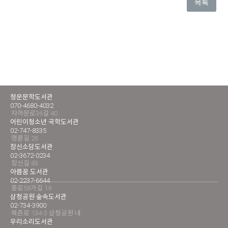
목록
청운문학도서관
070-4680-4032
자하문로36길 40
어린이청소년 국학도서관
02-747-8335
명륜길 26
창신소담도서관
02-3672-0234
창신길 83
아름꿈 도서관
02-2237-6644
종로58가길 19
삼청공원 숲속도서관
02-734-3900
북촌로 134-3 삼청공원 내
우리소리도서관