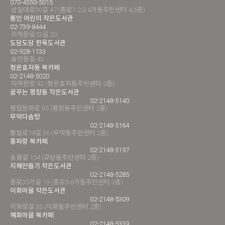
070-4550-5015
삼일대로30길 47 (종로1.2.3.4가동주민센터 4,5층)
통인 어린이 작은도서관
02-739-8444
자하문로13길 20
도담도담 한옥도서관
02-928-1133
숭인동길 43
청운효자동 북카페
02-2148-5020
자하문로 92 (청운효자동주민센터 2층)
꿈꾸는 평창동 작은도서관
02-2148-5140
평창문화로 65 (평창동주민센터 2층)
무악다솜방
02-2148-5164
통일로14길 36 (무악동주민센터 2층)
홍파랑 북카페
02-2148-5197
송월길 154 (교남동주민센터 2층)
지혜만들기 작은도서관
02-2148-5285
종로35가길 19 (종로5.6가동주민센터 3층)
이화마을 작은도서관
02-2148-5309
이화장길 33 (이화동주민센터 2층)
혜화마을 북카페
02-2148-5339