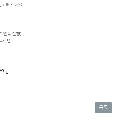
참고해 주세요.
 2부 연속 진행)
~4학년
WW6gD1
목록