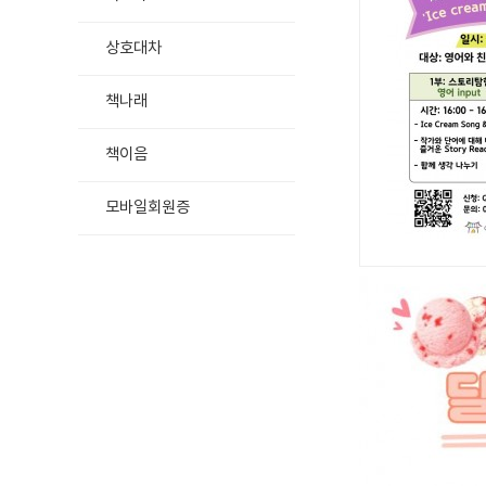
상호대차
책나래
책이음
모바일회원증