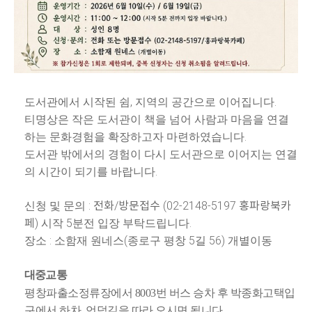
,
.
도서관에서 시작된 쉼
지역의 공간으로 이어집니다
티명상은 작은 도서관이 책을 넘어 사람과 마음을 연결
.
하는 문화경험을 확장하고자 마련하였습니다
도서관 밖에서의 경험이 다시 도서관으로 이어지는 연결
.
의 시간이 되기를 바랍니다
: 전화/방문접수
(02-2148-5197 홍파랑북카
신청 및 문의
페
)
5
.
시작
분전 입장 부탁드립니다
:
(
5
56)
장소
소함재 원네스
종로구 평창
길
개별이동
대중교통
평창파출
소정류장에서 8003번 버스 승차 후 박종화고택입
구에서 하차, 언덕길을 따라 오시면 됩니다.