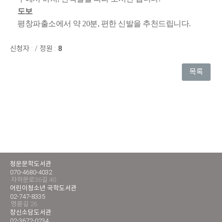
도보
평창파출소에서 약 20분, 편한 신발을 추천드립니다.
신청자 :
/
정원 :
8
목록
청운문학도서관
070-4680-4032
자하문로36길 40
어린이청소년 국학도서관
02-747-8335
명륜길 26
창신소담도서관
02-3672-0234