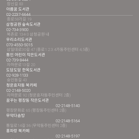
창신길 83
아름꿈 도서관
02-2237-6644
종로58가길 19
삼청공원 숲속도서관
02-734-3900
북촌로 134-3 삼청공원 내
우리소리도서관
070-4550-5015
삼일대로30길 47 (종로1.2.3.4가동주민센터 4,5층)
통인 어린이 작은도서관
02-739-8444
자하문로13길 20
도담도담 한옥도서관
02-928-1133
숭인동길 43
청운효자동 북카페
02-2148-5020
자하문로 92 (청운효자동주민센터 2층)
꿈꾸는 평창동 작은도서관
02-2148-5140
평창문화로 65 (평창동주민센터 2층)
무악다솜방
02-2148-5164
통일로14길 36 (무악동주민센터 2층)
홍파랑 북카페
02-2148-5197