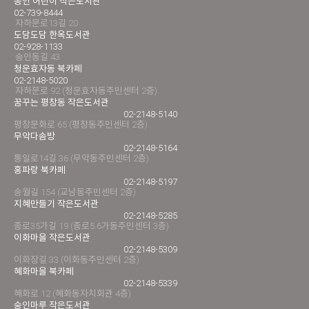
통인 어린이 작은도서관
02-739-8444
자하문로13길 20
도담도담 한옥도서관
02-928-1133
숭인동길 43
청운효자동 북카페
02-2148-5020
자하문로 92 (청운효자동주민센터 2층)
꿈꾸는 평창동 작은도서관
02-2148-5140
평창문화로 65 (평창동주민센터 2층)
무악다솜방
02-2148-5164
통일로14길 36 (무악동주민센터 2층)
홍파랑 북카페
02-2148-5197
송월길 154 (교남동주민센터 2층)
지혜만들기 작은도서관
02-2148-5285
종로35가길 19 (종로5.6가동주민센터 3층)
이화마을 작은도서관
02-2148-5309
이화장길 33 (이화동주민센터 2층)
혜화마을 북카페
02-2148-5339
혜화로 12 (혜화동자치회관 4층)
숭인마루 작은도서관