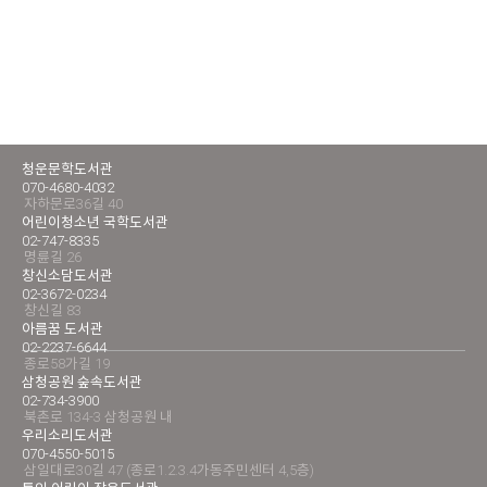
청운문학도서관
070-4680-4032
자하문로36길 40
어린이청소년 국학도서관
02-747-8335
명륜길 26
창신소담도서관
02-3672-0234
창신길 83
아름꿈 도서관
02-2237-6644
종로58가길 19
삼청공원 숲속도서관
02-734-3900
북촌로 134-3 삼청공원 내
우리소리도서관
070-4550-5015
삼일대로30길 47 (종로1.2.3.4가동주민센터 4,5층)