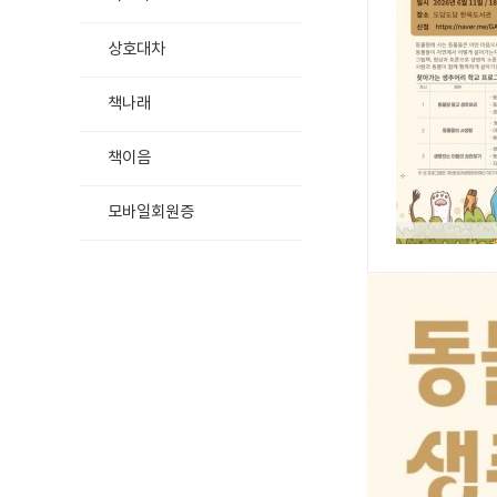
상호대차
책나래
책이음
모바일회원증