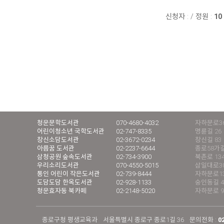
신청자 :
/
정원 :
10
청운문학도서관
070-4680-4032
자하문로36
어린이청소년 국학도서관
02-747-8335
명륜길 26
창신소담도서관
02-3672-0234
창신길 83
아름꿈 도서관
02-2237-6644
종로58가길
삼청공원 숲속도서관
02-734-3900
북촌로 13
우리소리도서관
070-4550-5015
삼일대로30길
통인 어린이 작은도서관
02-739-8444
자하문로13
도담도담 한옥도서관
02-928-1133
숭인동길 4
청운효자동 북카페
02-2148-5020
자하문로 9
종로구청 평생교육과
서울특별시 종로구 종로1길 36
문의전화 :
0