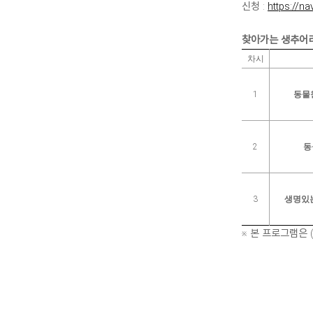
신청 :
https://n
찾아가는 생추어리
차시
1
동물
2
동
3
생명있는
※ 본 프로그램은