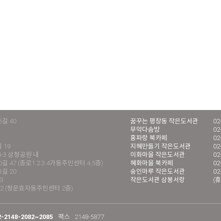
길 40
꿈꾸는 평창동 작은도서관
02
무악다솜방
02
홍파랑 북카페
02
 19
지혜만들기 작은도서관
02
4-3 삼청공원 내
이화마을 작은도서관
02
 47 (종로1.2.3.4가동주민센터 4,5층)
혜화마을 북카페
02
길 20
숭인마루 작은도서관
02
3
작은도서관 삼봉서랑
(휴
2 (청운효자동주민센터 2층)
2-2148-2082~2085
팩스 : 2148-5877