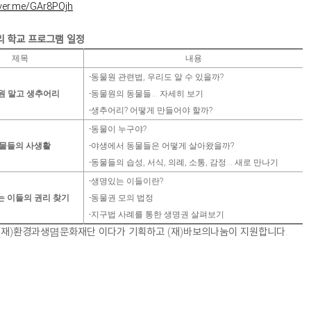
aver.me/GAr8POjh
 학교 프로그램 일정
제목
내용
-
동물원 관련법
,
우리도 알 수 있을까
?
원 말고 생추어리
-
동물원의 동물들
...
자세히 보기
-
생추어리
?
어떻게 만들어야 할까
?
-
동물이 누구야
?
물들의 사생활
-
야생에서 동물들은 어떻게 살아왔을까
?
-
동물들의 습성
,
서식
,
의례
,
소통
,
감정
...
새로 만나기
-
생명있는 이들이란
?
 이들의 권리 찾기
-
동물권 모의 법정
-
지구법 사례를 통한 생명권 살펴보기
 (재)환경과생몀문화재단 이다가 기획하고 (재)바보의나눔이 지원합니다.