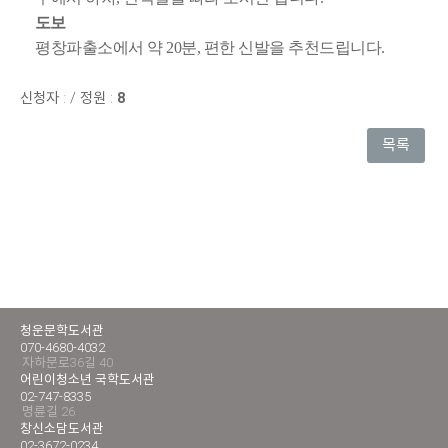
도보
평창파출소에서 약 20분, 편한 신발을 추천드립니다.
신청자 :
/
정원 :
8
목록
청운문학도서관
070-4680-4032
자하문로36길 40
어린이청소년 국학도서관
02-747-8335
명륜길 26
창신소담도서관
02-3672-0234