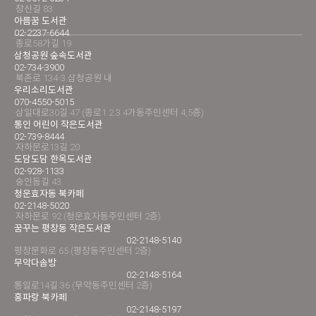
창신길 83
아름꿈 도서관
02-2237-6644
종로58가길 19
삼청공원 숲속도서관
02-734-3900
북촌로 134-3 삼청공원 내
우리소리도서관
070-4550-5015
삼일대로30길 47 (종로1.2.3.4가동주민센터 4,5층)
통인 어린이 작은도서관
02-739-8444
자하문로13길 20
도담도담 한옥도서관
02-928-1133
숭인동길 43
청운효자동 북카페
02-2148-5020
자하문로 92 (청운효자동주민센터 2층)
꿈꾸는 평창동 작은도서관
02-2148-5140
평창문화로 65 (평창동주민센터 2층)
무악다솜방
02-2148-5164
통일로14길 36 (무악동주민센터 2층)
홍파랑 북카페
02-2148-5197