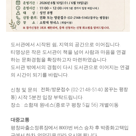
,
.
도서관에서 시작된 쉼
지역의 공간으로 이어집니다
티명상은 작은 도서관이 책을 넘어 사람과 마음을 연결
.
하는 문화경험을 확장하고자 마련하였습니다
도서관 밖에서의 경험이 다시 도서관으로 이어지는 연결
.
의 시간이 되기를 바랍니다
: 전화/방문접수
(02-2148-5140 꿈꾸는 평창
신청 및 문의
동
)
5
.
시작
분전 입장 부탁드립니다
:
(
5
56)
장소
소함재 원네스
종로구 평창
길
개별이동
대중교통
평창파출
소정류장에서 8003번 버스 승차 후 박종화고택입
구에서 하차, 언덕길을 따라 오시면 됩니다.