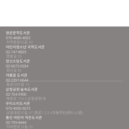
청운문학도서관
070-4680-4032
자하문로36길 40
어린이청소년 국학도서관
02-747-8335
명륜길 26
창신소담도서관
02-3672-0234
창신길 83
아름꿈 도서관
02-2237-6644
종로58가길 19
삼청공원 숲속도서관
02-734-3900
북촌로 134-3 삼청공원 내
우리소리도서관
070-4550-5015
삼일대로30길 47 (종로1.2.3.4가동주민센터 4,5층)
통인 어린이 작은도서관
02-739-8444
자하문로13길 20