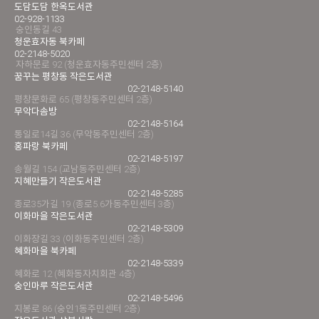
도담도담 한옥도서관
02-928-1133
숭인동길 43
청운효자동 북카페
02-2148-5020
자하문로 92 (청운효자동주민센터 2층)
꿈꾸는 평창동 작은도서관
02-2148-5140
평창문화로 65 (평창동주민센터 2층)
무악다솜방
02-2148-5164
통일로14길 36 (무악동주민센터 2층)
홍파랑 북카페
02-2148-5197
송월길 154 (교남동주민센터 2층)
지혜만들기 작은도서관
02-2148-5285
종로35가길 19 (종로5.6가동주민센터 3층)
이화마을 작은도서관
02-2148-5309
이화장길 33 (이화동주민센터 2층)
혜화마을 북카페
02-2148-5339
혜화로 12 (혜화동자치회관 4층)
숭인마루 작은도서관
02-2148-5496
지봉로 86 (숭인1동주민센터 2층)