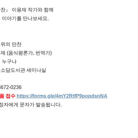
만찬』 이용재 작가와 함께
식 이야기를 만나보세요.
 위의 만찬
재 (음식평론가, 번역가)
인 누구나
신소담도서관 세미나실
료
672-0236
폼 접수
https://forms.gle/4mY2RtfP9popdsnNA
선정자에게 문자가 발송됩니다.