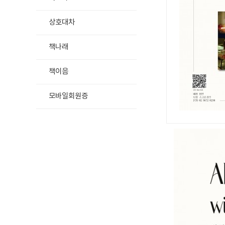
상호대차
책나래
책이음
모바일회원증