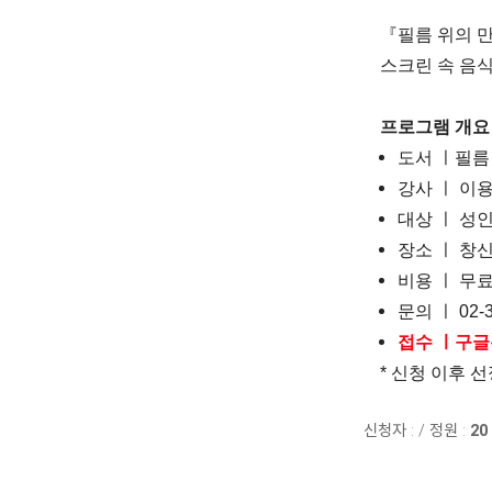
『필름 위의 
스크린 속 음
프로그램 개요
도서 ㅣ필름
강사 ㅣ 이용
대상 ㅣ 성
장소 ㅣ 창
비용 ㅣ 무
문의 ㅣ 02-3
접수 ㅣ구글
* 신청 이후 
신청자 :
/
정원 :
20