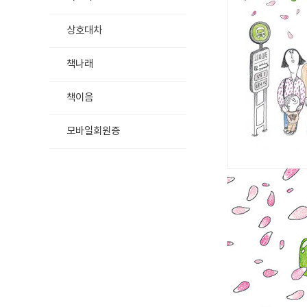
상호대차
책나래
책이음
모바일회원증